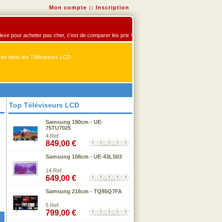
Mon compte
::
Inscription
flexe pour acheter pas cher, c'est de comparer les prix !
er dans les Téléviseurs LCD
Top Téléviseurs LCD
Samsung 190cm - UE-
75TU7025
4 Ref.
849,00 €
Samsung 108cm - UE-43LS03
14 Ref.
649,00 €
Samsung 216cm - TQ85Q7FA
5 Ref.
799,00 €