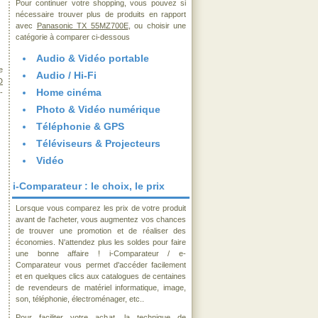
Pour continuer votre shopping, vous pouvez si
nécessaire trouver plus de produits en rapport
avec
Panasonic TX 55MZ700E
, ou choisir une
catégorie à comparer ci-dessous
Audio & Vidéo portable
e
Audio / Hi-Fi
D
Home cinéma
-
Photo & Vidéo numérique
Téléphonie & GPS
Téléviseurs & Projecteurs
Vidéo
i-Comparateur : le choix, le prix
Lorsque vous comparez les prix de votre produit
avant de l'acheter, vous augmentez vos chances
de trouver une promotion et de réaliser des
économies. N'attendez plus les soldes pour faire
une bonne affaire ! i-Comparateur / e-
Comparateur vous permet d'accéder facilement
et en quelques clics aux catalogues de centaines
de revendeurs de matériel informatique, image,
son, téléphonie, électroménager, etc..
Pour faciliter votre achat, la technique de