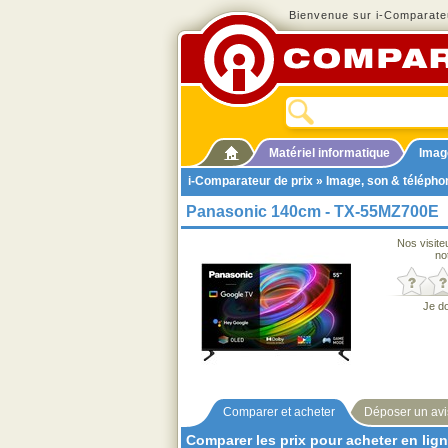
Bienvenue sur i-Comparateu
Matériel informatique
Imag
i-Comparateur de prix
»
Image, son & télépho
Panasonic 140cm - TX‑55MZ700E
Nos visite
no
Je d
Comparer et acheter
Déposer un avi
Comparer les prix pour acheter en lig