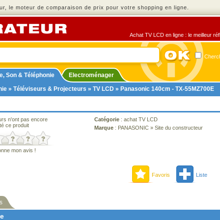
r, le moteur de comparaison de prix pour votre shopping en ligne.
Achat TV LCD en ligne : le meilleur ré
Cherch
e, Son & Téléphonie
Electroménager
nie
»
Téléviseurs & Projecteurs
»
TV LCD
» Panasonic 140cm - TX‑55MZ700E
urs n'ont pas encore
Catégorie
:
achat TV LCD
té ce produit
Marque
:
PANASONIC
»
Site du constructeur
onne mon avis !
Favoris
Liste
s
ne