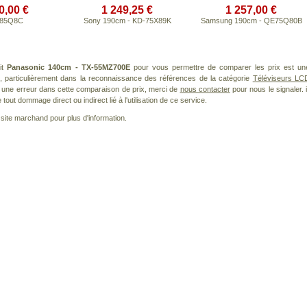
0,00 €
1 249,25 €
1 257,00 €
 85Q8C
Sony 190cm - KD-75X89K
Samsung 190cm - QE75Q80B
it
Panasonic 140cm - TX‑55MZ700E
pour vous permettre de comparer les prix est un
, particulièrement dans la reconnaissance des références de la catégorie
Téléviseurs LC
ez une erreur dans cette comparaison de prix, merci de
nous contacter
pour nous le signaler. i
ut dommage direct ou indirect lié à l'utilisation de ce service.
le site marchand pour plus d'information.