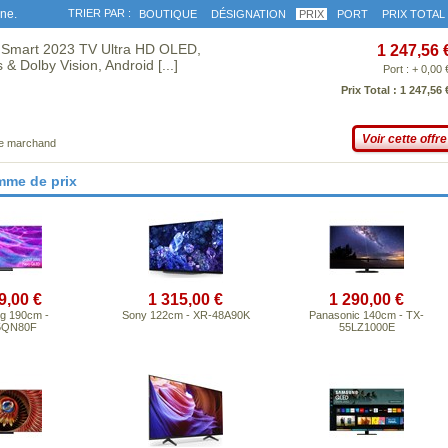
gne.
TRIER PAR :
BOUTIQUE
DÉSIGNATION
PRIX
PORT
PRIX TOTAL
Smart 2023 TV Ultra HD OLED,
1 247,56 
& Dolby Vision, Android
[...]
Port : + 0,00 
Prix Total : 1 247,56 
Voir cette offre
ce marchand
mme de prix
9,00 €
1 315,00 €
1 290,00 €
g 190cm -
Sony 122cm - XR-48A90K
Panasonic 140cm - TX-
5QN80F
55LZ1000E