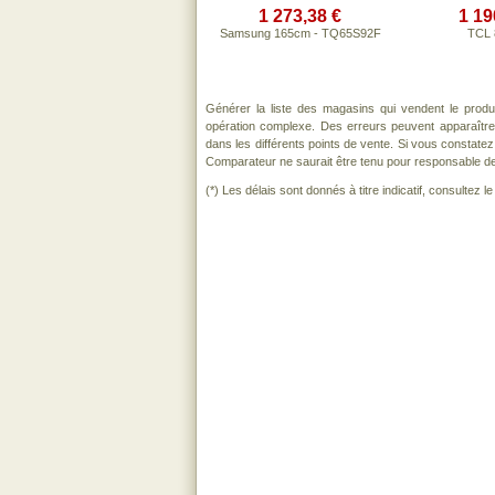
1 273,38 €
1 19
Samsung 165cm - TQ65S92F
TCL
Générer la liste des magasins qui vendent le produ
opération complexe. Des erreurs peuvent apparaître
dans les différents points de vente. Si vous constat
Comparateur ne saurait être tenu pour responsable de to
(*) Les délais sont donnés à titre indicatif, consultez 