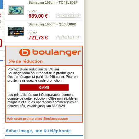
Samsung 108cm - TQ43LS03F
9 Ref.
€
689,00 €
€
Samsung 165cm - QE65Q80B
€
5 Ref.
721,73 €
5% de réduction
Profitez d'une réduction de 5% sur
Boulanger.com pour l'achat d'un produit gros
électroménager (à partir de 449 euro). Pour en
profiter, saisissez le code promotion :
GAM5
Les prix affichés sur i-Comparateur tiennent
compte de cette réduction. Offre non éligible en
magasin et sur les opérations commerciales et
nouveautés, valable jusqu'au 31/05/24.
Voir cette promo chez Boulanger.com
Achat Image, son & téléphonie