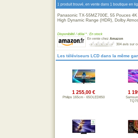
1 produit trouvé, en vente dans 1 boutique en li
Panasonic TX-55MZ700E, 55 Pouces 4K 
High Dynamic Range (HDR), Dolby Atmos 
Disponibilité / délai * : En stock
En vente chez
Amazon
304 avis sur 
Les téléviseurs LCD dans la même ga
1 255,00 €
1 19
Philips 165cm - 65OLED850
Samsun
TQ7