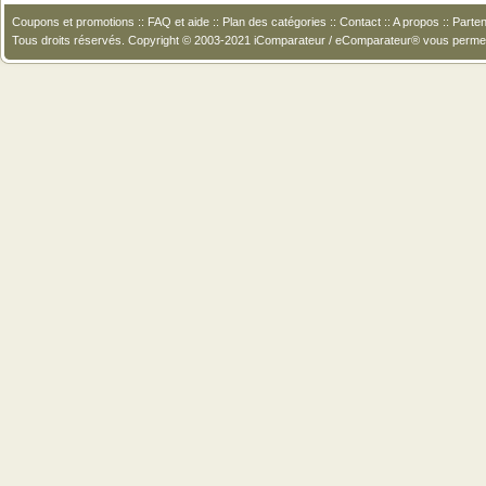
Coupons et promotions
::
FAQ et aide
::
Plan des catégories
::
Contact
::
A propos
::
Parten
Tous droits réservés. Copyright © 2003-2021 iComparateur / eComparateur® vous perme