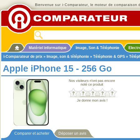
Bienvenue sur i-Comparateur, le moteur de comparaison de
Matériel informatique
Image, Son & Téléphonie
Elect
i-Comparateur de prix
»
Image, son & téléphonie
»
Téléphonie & GPS
»
Télép
Apple iPhone 15 - 256 Go
Nos visiteurs n'ont pas encore
noté ce produit
Je donne mon avis !
Comparer et acheter
Déposer un avis