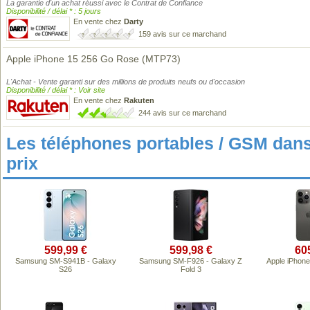
La garantie d'un achat réussi avec le Contrat de Confiance
Disponibilité / délai * : 5 jours
En vente chez
Darty
159 avis sur ce marchand
Apple iPhone 15 256 Go Rose (MTP73)
L'Achat - Vente garanti sur des millions de produits neufs ou d'occasion
Disponibilité / délai * : Voir site
En vente chez
Rakuten
244 avis sur ce marchand
Les téléphones portables / GSM da
prix
599,99 €
599,98 €
60
Samsung SM-S941B - Galaxy
Samsung SM-F926 - Galaxy Z
Apple iPhone
S26
Fold 3