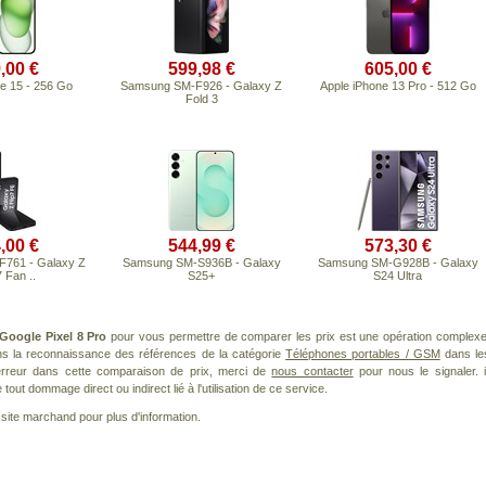
,00 €
599,98 €
605,00 €
e 15 - 256 Go
Samsung SM-F926 - Galaxy Z
Apple iPhone 13 Pro - 512 Go
Fold 3
,00 €
544,99 €
573,30 €
761 - Galaxy Z
Samsung SM-S936B - Galaxy
Samsung SM-G928B - Galaxy
7 Fan ..
S25+
S24 Ultra
Google Pixel 8 Pro
pour vous permettre de comparer les prix est une opération complexe
ans la reconnaissance des références de la catégorie
Téléphones portables / GSM
dans le
 erreur dans cette comparaison de prix, merci de
nous contacter
pour nous le signaler. i
ut dommage direct ou indirect lié à l'utilisation de ce service.
le site marchand pour plus d'information.