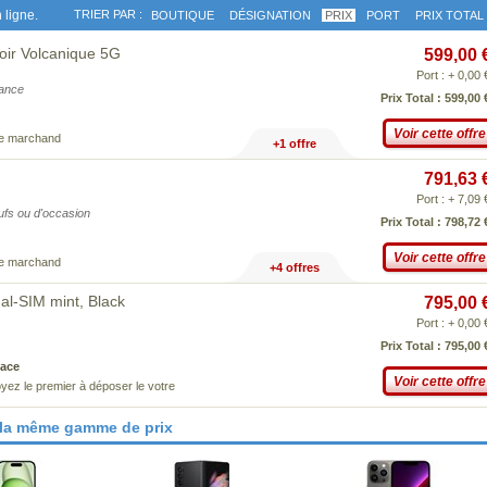
 ligne.
TRIER PAR :
BOUTIQUE
DÉSIGNATION
PRIX
PORT
PRIX TOTAL
oir Volcanique 5G
599,00 
Port : + 0,00 
iance
Prix Total : 599,00 
Voir cette offre
ce marchand
+1 offre
791,63 
Port : + 7,09 
eufs ou d'occasion
Prix Total : 798,72 
Voir cette offre
ce marchand
+4 offres
l-SIM mint, Black
795,00 
Port : + 0,00 
Prix Total : 795,00 
ace
Voir cette offre
yez le premier à déposer le votre
 la même gamme de prix