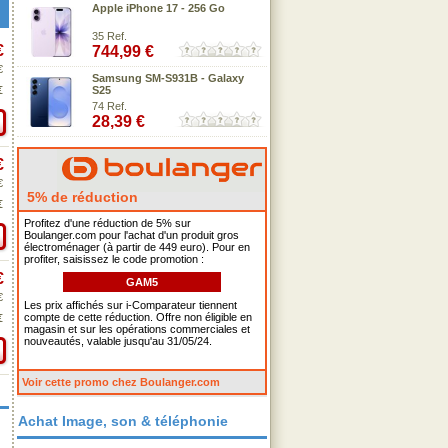
Apple iPhone 17 - 256 Go
35 Ref.
€
744,99 €
€
Samsung SM-S931B - Galaxy
€
S25
74 Ref.
28,39 €
€
€
5% de réduction
€
Profitez d'une réduction de 5% sur
Boulanger.com pour l'achat d'un produit gros
électroménager (à partir de 449 euro). Pour en
profiter, saisissez le code promotion :
€
GAM5
€
Les prix affichés sur i-Comparateur tiennent
compte de cette réduction. Offre non éligible en
€
magasin et sur les opérations commerciales et
nouveautés, valable jusqu'au 31/05/24.
Voir cette promo chez Boulanger.com
Achat Image, son & téléphonie