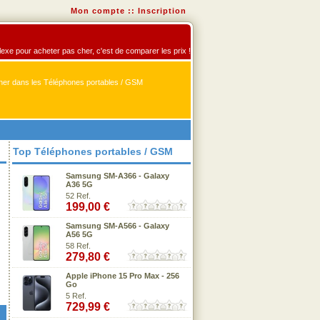
Mon compte
::
Inscription
flexe pour acheter pas cher, c'est de comparer les prix !
er dans les Téléphones portables / GSM
Top Téléphones portables / GSM
Samsung SM-A366 - Galaxy
A36 5G
52 Ref.
199,00 €
Samsung SM-A566 - Galaxy
A56 5G
58 Ref.
279,80 €
Apple iPhone 15 Pro Max - 256
Go
5 Ref.
729,99 €