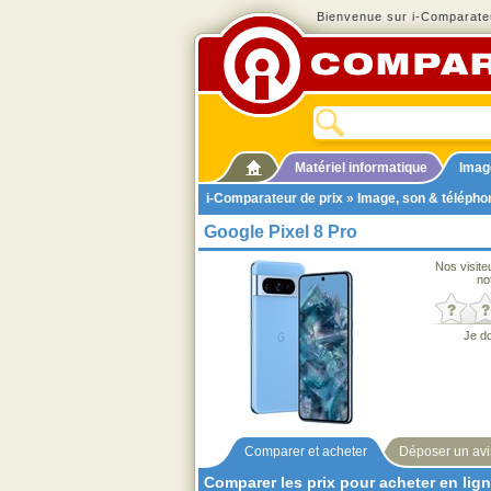
Bienvenue sur i-Comparateu
Matériel informatique
Imag
i-Comparateur de prix
»
Image, son & télépho
Google Pixel 8 Pro
Nos visite
no
Je d
Comparer et acheter
Déposer un avi
Comparer les prix pour acheter en lig