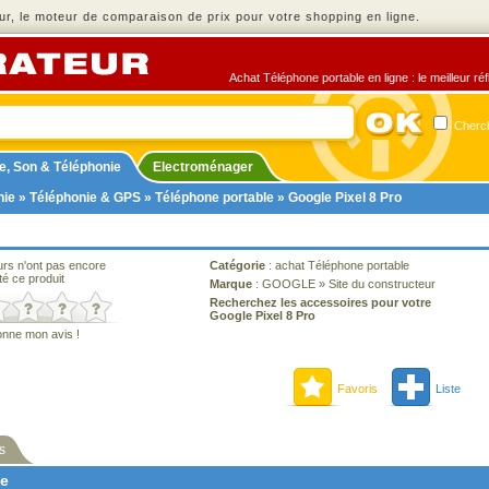
r, le moteur de comparaison de prix pour votre shopping en ligne.
Achat Téléphone portable en ligne : le meilleur ré
Cherch
e, Son & Téléphonie
Electroménager
nie
»
Téléphonie & GPS
»
Téléphone portable
» Google Pixel 8 Pro
urs n'ont pas encore
Catégorie
:
achat Téléphone portable
té ce produit
Marque
:
GOOGLE
»
Site du constructeur
Recherchez les accessoires pour votre
Google Pixel 8 Pro
onne mon avis !
Favoris
Liste
s
ne