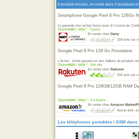
8 produits trouvés, en vente dans 3 boutiques en
Smartphone Google Pixel 8 Pro 128Go N
La garantie d'un achat réussi avec le Contrat de Conf
Disponibilité / délai * : 5 jours
En vente chez
Darty
159 avis sur 
Google Pixel 8 Pro 128 Go Porcelaine
L'Achat - Vente garanti sur des millions de produits n
Disponibilité / délai * : Voir site
En vente chez
Rakuten
244 avis sur 
Google Pixel 8 Pro 128GB/12GB RAM Dua
Disponibilité / délai * : 3 à 4 jours
En vente chez
Amazon MarketPl
Aucun avis, so
Les téléphones portables / GSM dans