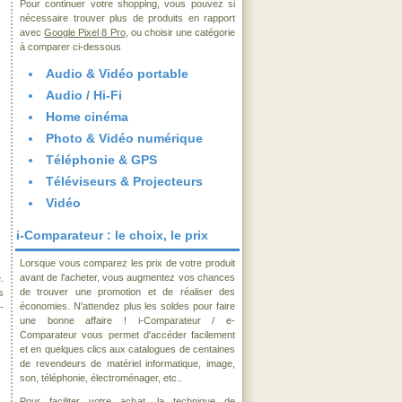
Pour continuer votre shopping, vous pouvez si
nécessaire trouver plus de produits en rapport
avec
Google Pixel 8 Pro
, ou choisir une catégorie
à comparer ci-dessous
Audio & Vidéo portable
Audio / Hi-Fi
Home cinéma
Photo & Vidéo numérique
Téléphonie & GPS
Téléviseurs & Projecteurs
Vidéo
i-Comparateur : le choix, le prix
Lorsque vous comparez les prix de votre produit
avant de l'acheter, vous augmentez vos chances
.
de trouver une promotion et de réaliser des
s
économies. N'attendez plus les soldes pour faire
-
une bonne affaire ! i-Comparateur / e-
Comparateur vous permet d'accéder facilement
et en quelques clics aux catalogues de centaines
de revendeurs de matériel informatique, image,
son, téléphonie, électroménager, etc..
Pour faciliter votre achat, la technique de