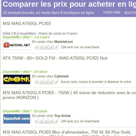
Comparer les prix pour acheter en li
16 produits trouvés, en vente dans 8 boutiques en ligne.
TRIER PAR :
BOUTI
MSI MAG A750GL PCIE5
Débit CB à l'expédition - Points de vente en France
Disponibilité / délai * : 1 à 2 jours
En vente chez
Materiel.net
134 avis sur ce marchand
ATX 750W - 80+ GOLD FM - MAG A750GL PCIE5 Noir
Disponibilité / délai * : En stock
En vente chez
Cybertek
Aucun avis, soyez le premier à déposer le votre
MSI MAG A750GLS PCIE5 - 750W ( 45 euros de réduction avec le c
promo HORIZON )
Disponibilité / délai * : En stock
En vente chez
Top Achat
149 avis sur ce marchand
MSI MAG A750GL PCIE5 Bloc d'alimentation, 750 W, 80 Plus Gold,