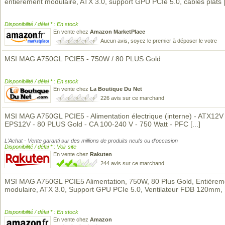
entièrement modulaire, ATX 3.0, support GPU PCIe 5.0, câbles plats
Disponibilité / délai * : En stock
En vente chez
Amazon MarketPlace
Aucun avis, soyez le premier à déposer le votre
MSI MAG A750GL PCIE5 - 750W / 80 PLUS Gold
Disponibilité / délai * : En stock
En vente chez
La Boutique Du Net
226 avis sur ce marchand
MSI MAG A750GL PCIE5 - Alimentation électrique (interne) - ATX12V 
EPS12V - 80 PLUS Gold - CA 100-240 V - 750 Watt - PFC
[...]
L'Achat - Vente garanti sur des millions de produits neufs ou d'occasion
Disponibilité / délai * : Voir site
En vente chez
Rakuten
244 avis sur ce marchand
MSI MAG A750GL PCIE5 Alimentation, 750W, 80 Plus Gold, Entièrem
modulaire, ATX 3.0, Support GPU PCIe 5.0, Ventilateur FDB 120mm,
Disponibilité / délai * : En stock
En vente chez
Amazon