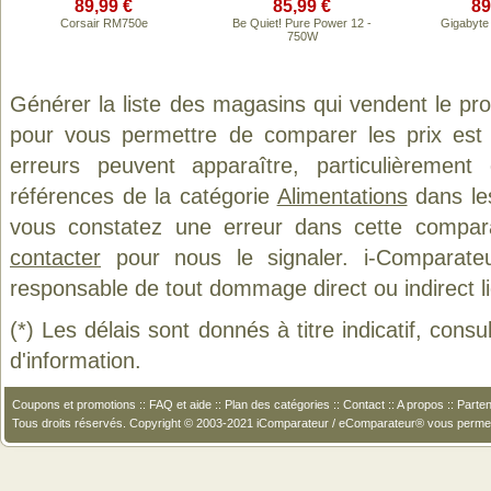
89,99 €
85,99 €
89
Corsair RM750e
Be Quiet! Pure Power 12 -
Gigabyt
750W
Générer la liste des magasins qui vendent le pr
pour vous permettre de comparer les prix est
erreurs peuvent apparaître, particulièremen
références de la catégorie
Alimentations
dans les
vous constatez une erreur dans cette compar
contacter
pour nous le signaler. i-Comparate
responsable de tout dommage direct ou indirect lié 
(*) Les délais sont donnés à titre indicatif, cons
d'information.
Coupons et promotions
::
FAQ et aide
::
Plan des catégories
::
Contact
::
A propos
::
Parten
Tous droits réservés. Copyright © 2003-2021 iComparateur / eComparateur® vous perme