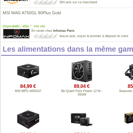
304 avis sur ce marchand
MSI MAG A750GL 80Plus Gold
Disponibilité / délai * : Voir site
En vente chez
Infomax Paris
Aucun avis, soyez le premier à déposer le votre
Les alimentations dans la même gam
84,99 €
89,04 €
85
MSI MPG A650GF
Be Quiet! Pure Power 12 M -
Seasonic
550W