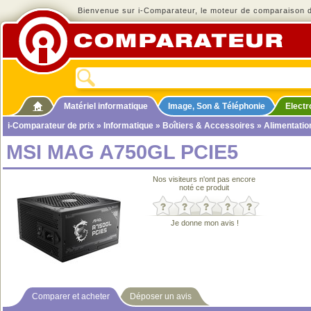
Bienvenue sur i-Comparateur, le moteur de comparaison de
Matériel informatique
Image, Son & Téléphonie
Elect
i-Comparateur de prix
»
Informatique
»
Boîtiers & Accessoires
»
Alimentatio
MSI MAG A750GL PCIE5
Nos visiteurs n'ont pas encore
noté ce produit
Je donne mon avis !
Comparer et acheter
Déposer un avis