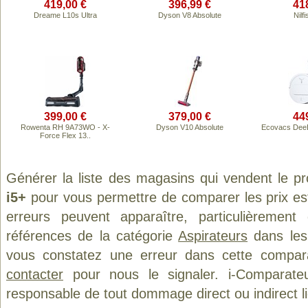
419,00 €
396,99 €
41
Dreame L10s Ultra
Dyson V8 Absolute
Nilf
399,00 €
379,00 €
44
Rowenta RH 9A73WO - X-
Dyson V10 Absolute
Ecovacs DeeB
Force Flex 13..
Générer la liste des magasins qui vendent le p
i5+
pour vous permettre de comparer les prix es
erreurs peuvent apparaître, particulièremen
références de la catégorie
Aspirateurs
dans les 
vous constatez une erreur dans cette compar
contacter
pour nous le signaler. i-Comparate
responsable de tout dommage direct ou indirect lié 