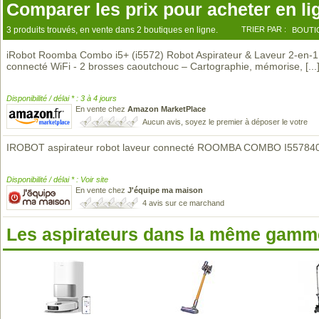
Comparer les prix pour acheter en li
3 produits trouvés, en vente dans 2 boutiques en ligne.
TRIER PAR :
BOUTI
iRobot Roomba Combo i5+ (i5572) Robot Aspirateur & Laveur 2-en-1
connecté WiFi - 2 brosses caoutchouc – Cartographie, mémorise,
[...
Disponibilité / délai * : 3 à 4 jours
En vente chez
Amazon MarketPlace
Aucun avis, soyez le premier à déposer le votre
IROBOT aspirateur robot laveur connecté ROOMBA COMBO I55784
Disponibilité / délai * : Voir site
En vente chez
J'équipe ma maison
4 avis sur ce marchand
Les aspirateurs dans la même gamme