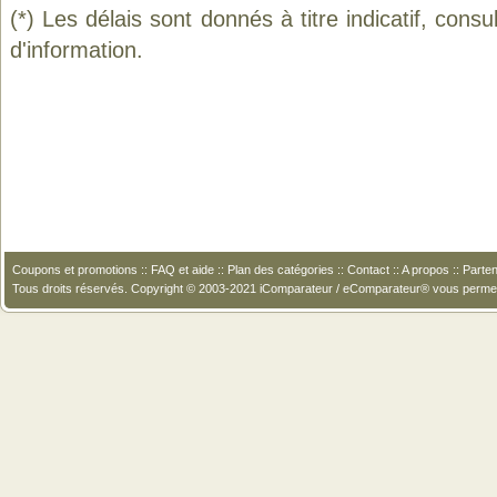
(*) Les délais sont donnés à titre indicatif, cons
d'information.
Coupons et promotions
::
FAQ et aide
::
Plan des catégories
::
Contact
::
A propos
::
Parten
Tous droits réservés. Copyright © 2003-2021 iComparateur / eComparateur® vous perme