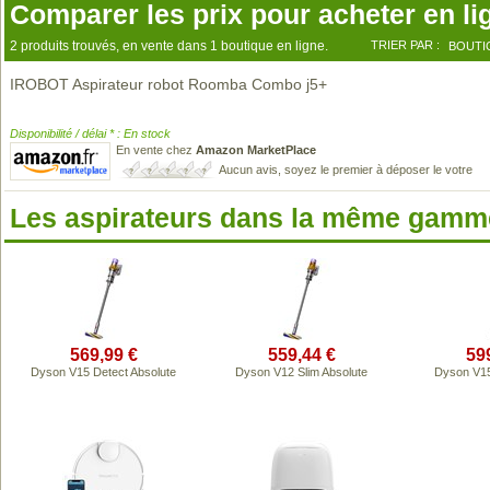
Comparer les prix pour acheter en li
2 produits trouvés, en vente dans 1 boutique en ligne.
TRIER PAR :
BOUTI
IROBOT Aspirateur robot Roomba Combo j5+
Disponibilité / délai * : En stock
En vente chez
Amazon MarketPlace
Aucun avis, soyez le premier à déposer le votre
Les aspirateurs dans la même gamme
569,99 €
559,44 €
59
Dyson V15 Detect Absolute
Dyson V12 Slim Absolute
Dyson V15