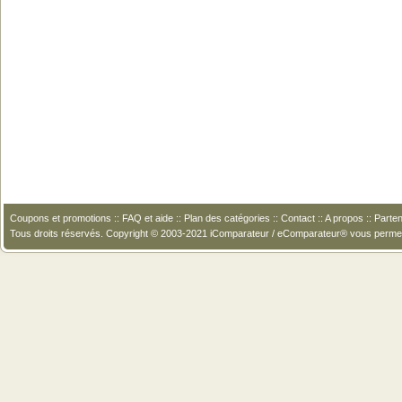
Coupons et promotions
::
FAQ et aide
::
Plan des catégories
::
Contact
::
A propos
::
Parten
Tous droits réservés. Copyright © 2003-2021 iComparateur / eComparateur® vous perme