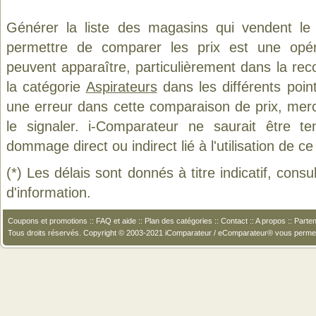
Générer la liste des magasins qui vendent le
permettre de comparer les prix est une opér
peuvent apparaître, particulièrement dans la re
la catégorie
Aspirateurs
dans les différents poin
une erreur dans cette comparaison de prix, mer
le signaler. i-Comparateur ne saurait être t
dommage direct ou indirect lié à l'utilisation de ce
(*) Les délais sont donnés à titre indicatif, cons
d'information.
Coupons et promotions
::
FAQ et aide
::
Plan des catégories
::
Contact
::
A propos
::
Parten
Tous droits réservés. Copyright © 2003-2021 iComparateur / eComparateur® vous perme