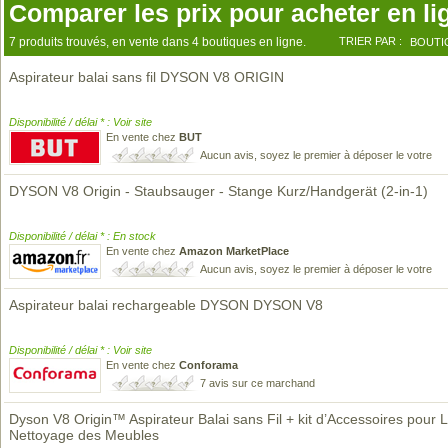
Comparer les prix pour acheter en li
7 produits trouvés, en vente dans 4 boutiques en ligne.
TRIER PAR :
BOUTI
Aspirateur balai sans fil DYSON V8 ORIGIN
Disponibilité / délai * : Voir site
En vente chez
BUT
Aucun avis, soyez le premier à déposer le votre
DYSON V8 Origin - Staubsauger - Stange Kurz/Handgerät (2-in-1)
Disponibilité / délai * : En stock
En vente chez
Amazon MarketPlace
Aucun avis, soyez le premier à déposer le votre
Aspirateur balai rechargeable DYSON DYSON V8
Disponibilité / délai * : Voir site
En vente chez
Conforama
7 avis sur ce marchand
Dyson V8 Origin™ Aspirateur Balai sans Fil + kit d’Accessoires pour 
Nettoyage des Meubles