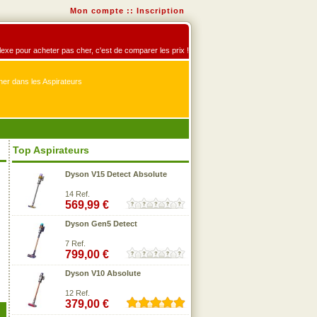
Mon compte
::
Inscription
éflexe pour acheter pas cher, c'est de comparer les prix !
er dans les Aspirateurs
Top Aspirateurs
Dyson V15 Detect Absolute
14 Ref.
569,99 €
Dyson Gen5 Detect
7 Ref.
799,00 €
Dyson V10 Absolute
12 Ref.
379,00 €