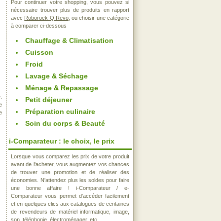
Pour continuer votre shopping, vous pouvez si
nécessaire trouver plus de produits en rapport
avec
Roborock Q Revo
, ou choisir une catégorie
à comparer ci-dessous
Chauffage & Climatisation
Cuisson
Froid
Lavage & Séchage
Ménage & Repassage
.
Petit déjeuner
e
Préparation culinaire
e
Soin du corps & Beauté
i-Comparateur : le choix, le prix
Lorsque vous comparez les prix de votre produit
avant de l'acheter, vous augmentez vos chances
de trouver une promotion et de réaliser des
économies. N'attendez plus les soldes pour faire
une bonne affaire ! i-Comparateur / e-
Comparateur vous permet d'accéder facilement
et en quelques clics aux catalogues de centaines
de revendeurs de matériel informatique, image,
son, téléphonie, électroménager, etc..