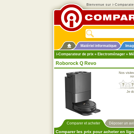
Bienvenue sur i-Comparateu
Matériel informatique
Imag
i-Comparateur de prix
»
Electroménager
»
Mé
Roborock Q Revo
Nos visite
no
Je d
Comparer et acheter
Déposer un avi
Comparer les prix pour acheter en lig