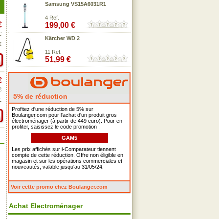
Samsung VS15A6031R1
4 Ref.
€
199,00 €
€
Kärcher WD 2
€
11 Ref.
51,99 €
€
€
5% de réduction
€
Profitez d'une réduction de 5% sur
Boulanger.com pour l'achat d'un produit gros
électroménager (à partir de 449 euro). Pour en
profiter, saisissez le code promotion :
GAM5
Les prix affichés sur i-Comparateur tiennent
compte de cette réduction. Offre non éligible en
magasin et sur les opérations commerciales et
nouveautés, valable jusqu'au 31/05/24.
Voir cette promo chez Boulanger.com
Achat Electroménager