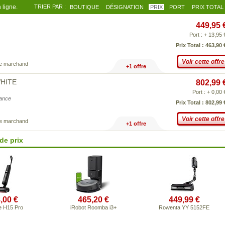
 ligne.
TRIER PAR :
BOUTIQUE
DÉSIGNATION
PRIX
PORT
PRIX TOTAL
449,95 
Port : + 13,95 
Prix Total : 463,90 
Voir cette offre
ce marchand
+1 offre
WHITE
802,99 
Port : + 0,00 
iance
Prix Total : 802,99 
Voir cette offre
ce marchand
+1 offre
de prix
,00 €
465,20 €
449,99 €
 H15 Pro
iRobot Roomba i3+
Rowenta YY 5152FE