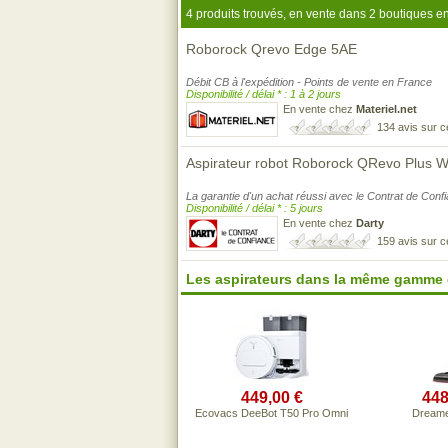
4 produits trouvés, en vente dans 2 boutiques en
Roborock Qrevo Edge 5AE
Débit CB à l'expédition - Points de vente en France
Disponibilité / délai * : 1 à 2 jours
En vente chez
Materiel.net
134 avis sur 
Aspirateur robot Roborock QRevo Plus 
La garantie d'un achat réussi avec le Contrat de Conf
Disponibilité / délai * : 5 jours
En vente chez
Darty
159 avis sur 
Les aspirateurs dans la même gamme 
449,00 €
448
Ecovacs DeeBot T50 Pro Omni
Dreame