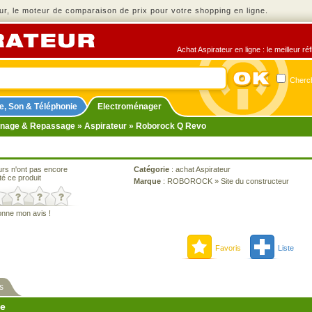
r, le moteur de comparaison de prix pour votre shopping en ligne.
Achat Aspirateur en ligne : le meilleur r
Cherch
e, Son & Téléphonie
Electroménager
nage & Repassage
»
Aspirateur
» Roborock Q Revo
urs n'ont pas encore
Catégorie
:
achat Aspirateur
té ce produit
Marque
:
ROBOROCK
»
Site du constructeur
onne mon avis !
Favoris
Liste
s
ne