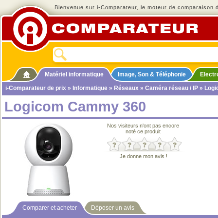
Bienvenue sur i-Comparateur, le moteur de comparaison de
Matériel informatique
Image, Son & Téléphonie
Elect
i-Comparateur de prix
»
Informatique
»
Réseaux
»
Caméra réseau / IP
» Log
Logicom Cammy 360
Nos visiteurs n'ont pas encore
noté ce produit
Je donne mon avis !
Comparer et acheter
Déposer un avis