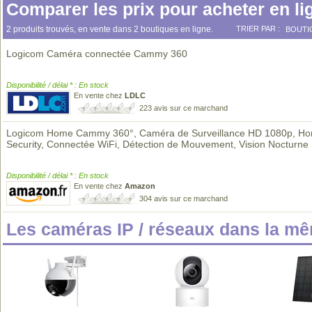
Comparer les prix pour acheter en li
2 produits trouvés, en vente dans 2 boutiques en ligne.
TRIER PAR :
BOUTI
Logicom Caméra connectée Cammy 360
Disponibilité / délai * : En stock
En vente chez
LDLC
223 avis sur ce marchand
Logicom Home Cammy 360°, Caméra de Surveillance HD 1080p, H
Security, Connectée WiFi, Détection de Mouvement, Vision Nocturne
Disponibilité / délai * : En stock
En vente chez
Amazon
304 avis sur ce marchand
Les caméras IP / réseaux dans la m