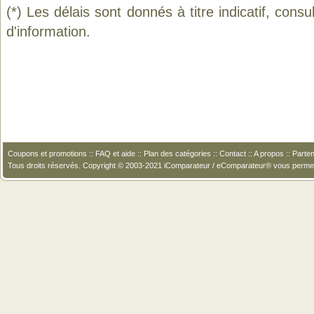
(*) Les délais sont donnés à titre indicatif, cons
d'information.
Coupons et promotions
::
FAQ et aide
::
Plan des catégories
::
Contact
::
A propos
::
Parten
Tous droits réservés. Copyright © 2003-2021 iComparateur / eComparateur® vous perme