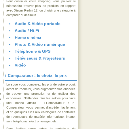
Pour continuer votre shopping, vous pouvez si
nécessaire trouver plus de produits en rapport
avec
Xiaomi Redmi 12
, ou choisir une catégorie à
comparer ci-dessous
Audio & Vidéo portable
Audio / Hi-Fi
Home cinéma
Photo & Vidéo numérique
Téléphonie & GPS
Téléviseurs & Projecteurs
Vidéo
i-Comparateur : le choix, le prix
Lorsque vous comparez les prix de votre produit
avant de l'acheter, vous augmentez vos chances
de trouver une promotion et de réaliser des
s
économies. N'attendez plus les soldes pour faire
s
une bonne affaire ! i-Comparateur / e-
-
Comparateur vous permet d'accéder facilement
et en quelques clics aux catalogues de centaines
de revendeurs de matériel informatique, image,
son, téléphonie, électroménager, etc..
Pour faciliter votre achat, la technique de