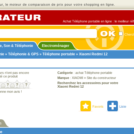
r, le moteur de comparaison de prix pour votre shopping en ligne.
Achat Téléphone portable en ligne : le meilleur ré
Cherch
e, Son & Téléphonie
Electroménager
nie
»
Téléphonie & GPS
»
Téléphone portable
» Xiaomi Redmi 12
urs n'ont pas encore
Catégorie
:
achat Téléphone portable
té ce produit
Marque
:
XIAOMI
»
Site du constructeur
Recherchez les accessoires pour votre
Xiaomi Redmi 12
onne mon avis !
Favoris
Liste
s
ne