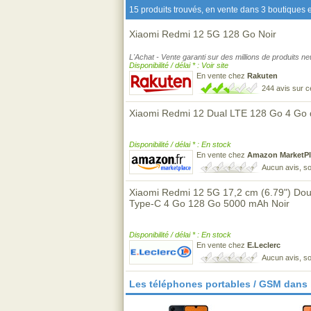
15 produits trouvés, en vente dans 3 boutiques e
Xiaomi Redmi 12 5G 128 Go Noir
L'Achat - Vente garanti sur des millions de produits n
Disponibilité / délai * : Voir site
En vente chez
Rakuten
244 avis sur 
Xiaomi Redmi 12 Dual LTE 128 Go 4 Go d
Disponibilité / délai * : En stock
En vente chez
Amazon MarketPl
Aucun avis, so
Xiaomi Redmi 12 5G 17,2 cm (6.79") Dou
Type-C 4 Go 128 Go 5000 mAh Noir
Disponibilité / délai * : En stock
En vente chez
E.Leclerc
Aucun avis, so
Les téléphones portables / GSM dans