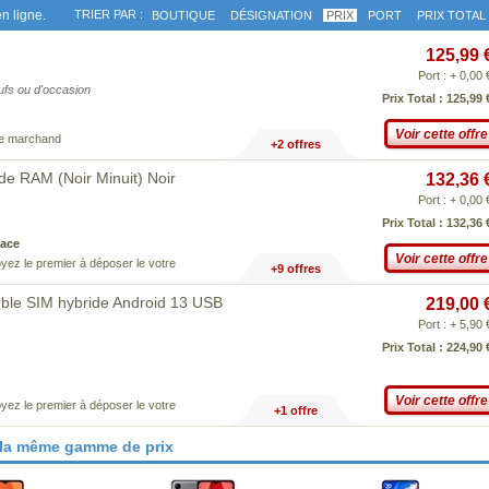
n ligne.
TRIER PAR :
BOUTIQUE
DÉSIGNATION
PRIX
PORT
PRIX TOTAL
125,99 
Port : + 0,00 
eufs ou d'occasion
Prix Total : 125,99 
Voir cette offre
ce marchand
+2 offres
e RAM (Noir Minuit) Noir
132,36 
Port : + 0,00 
Prix Total : 132,36 
ace
Voir cette offre
yez le premier à déposer le votre
+9 offres
ble SIM hybride Android 13 USB
219,00 
Port : + 5,90 
Prix Total : 224,90 
Voir cette offre
yez le premier à déposer le votre
+1 offre
 la même gamme de prix