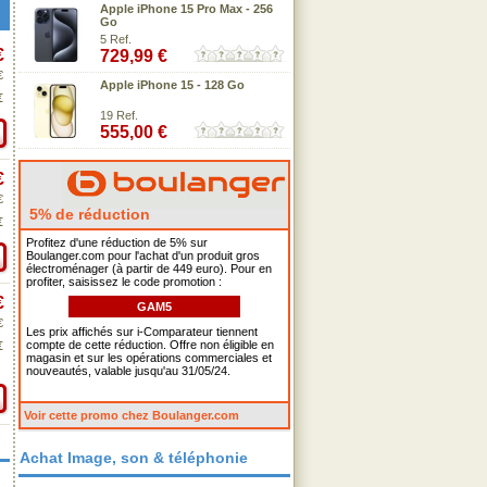
Apple iPhone 15 Pro Max - 256
Go
5 Ref.
€
729,99 €
€
Apple iPhone 15 - 128 Go
€
19 Ref.
555,00 €
€
€
5% de réduction
€
Profitez d'une réduction de 5% sur
Boulanger.com pour l'achat d'un produit gros
électroménager (à partir de 449 euro). Pour en
profiter, saisissez le code promotion :
€
GAM5
€
Les prix affichés sur i-Comparateur tiennent
compte de cette réduction. Offre non éligible en
€
magasin et sur les opérations commerciales et
nouveautés, valable jusqu'au 31/05/24.
Voir cette promo chez Boulanger.com
Achat Image, son & téléphonie