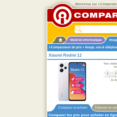
Bienvenue sur i-Comparateu
Matériel informatique
Imag
i-Comparateur de prix
»
Image, son & télépho
Xiaomi Redmi 12
Nos visite
no
Je d
Comparer et acheter
Déposer un avi
Comparer les prix pour acheter en lig