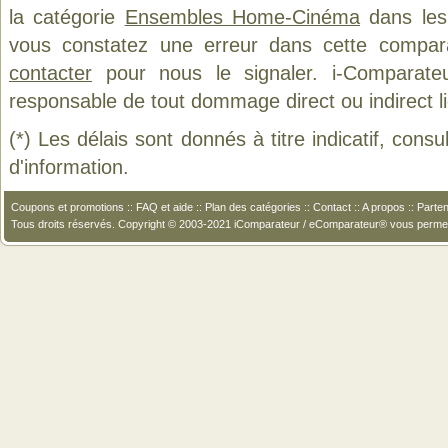
la catégorie
Ensembles Home-Cinéma
dans les 
vous constatez une erreur dans cette compar
contacter
pour nous le signaler. i-Comparate
responsable de tout dommage direct ou indirect lié 
(*) Les délais sont donnés à titre indicatif, cons
d'information.
Coupons et promotions
::
FAQ et aide
::
Plan des catégories
::
Contact
::
A propos
::
Parten
Tous droits réservés. Copyright © 2003-2021 iComparateur / eComparateur® vous perme