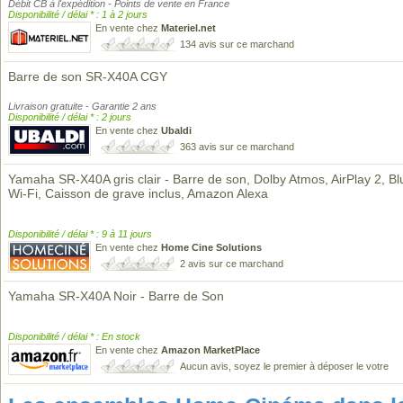
Débit CB à l'expédition - Points de vente en France
Disponibilité / délai * : 1 à 2 jours
En vente chez
Materiel.net
134 avis sur ce marchand
Barre de son SR-X40A CGY
Livraison gratuite - Garantie 2 ans
Disponibilité / délai * : 2 jours
En vente chez
Ubaldi
363 avis sur ce marchand
Yamaha SR-X40A gris clair - Barre de son, Dolby Atmos, AirPlay 2, Bl
Wi-Fi, Caisson de grave inclus, Amazon Alexa
Disponibilité / délai * : 9 à 11 jours
En vente chez
Home Cine Solutions
2 avis sur ce marchand
Yamaha SR-X40A Noir - Barre de Son
Disponibilité / délai * : En stock
En vente chez
Amazon MarketPlace
Aucun avis, soyez le premier à déposer le votre