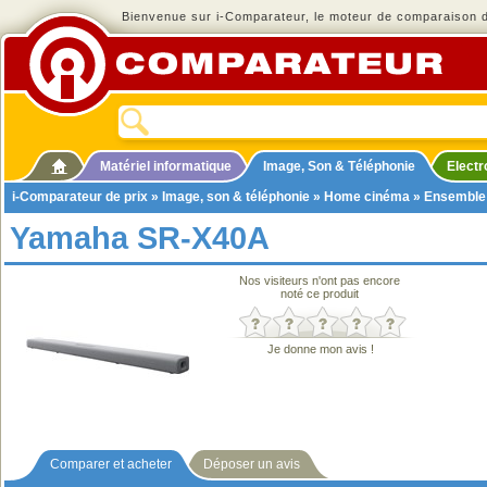
Bienvenue sur i-Comparateur, le moteur de comparaison de
Matériel informatique
Image, Son & Téléphonie
Elect
i-Comparateur de prix
»
Image, son & téléphonie
»
Home cinéma
»
Ensemble
Yamaha SR-X40A
Nos visiteurs n'ont pas encore
noté ce produit
Je donne mon avis !
Comparer et acheter
Déposer un avis