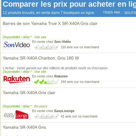
Comparer les prix pour acheter en li
12 produits trouvés, en vente dans 7 boutiques en ligne.
TRIER PAR :
BOUTI
Barres de son Yamaha True X SR-X40A Gris clair
Disponibilité / délai * : Voir site
En vente chez
Son-Vidéo
110 avis sur ce marchand
Yamaha SR-X40A Charbon, Gris 180 W
L'Achat - Vente garanti sur des millions de produits neufs ou d'occasion
Disponibilité / délai * : Voir site
En vente chez
Rakuten
244 avis sur ce marchand
Yamaha SR-X40A Gris clair
Disponibilité / délai * : En stock
En vente chez
EasyLounge
41 avis sur ce marchand
Yamaha SR-X40A Gris