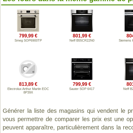
799,99 €
801,99 €
80
Smeg SOP6900TP
Neff B55CR22N0
Siemens
813,89 €
799,99 €
80
Electrolux Arthur Martin EOC
Sauter SOP 6417
Neff 
8P39X
Générer la liste des magasins qui vendent le p
vous permettre de comparer les prix est une op
peuvent apparaître, particulièrement dans la re