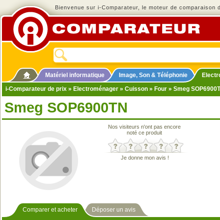
Bienvenue sur i-Comparateur, le moteur de comparaison de
Matériel informatique
Image, Son & Téléphonie
Elect
i-Comparateur de prix
»
Electroménager
»
Cuisson
»
Four
» Smeg SOP6900
Smeg SOP6900TN
Nos visiteurs n'ont pas encore
noté ce produit
Je donne mon avis !
Comparer et acheter
Déposer un avis