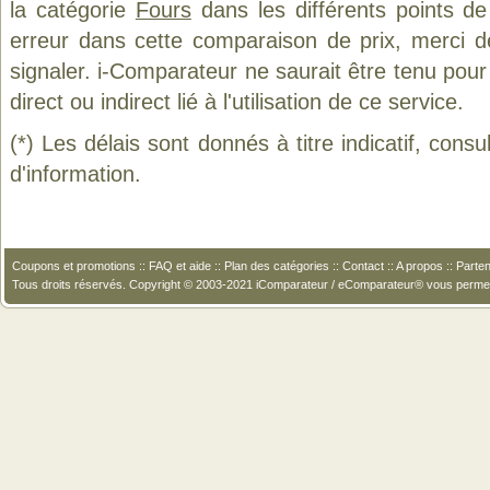
la catégorie
Fours
dans les différents points d
erreur dans cette comparaison de prix, merci 
signaler. i-Comparateur ne saurait être tenu po
direct ou indirect lié à l'utilisation de ce service.
(*) Les délais sont donnés à titre indicatif, cons
d'information.
Coupons et promotions
::
FAQ et aide
::
Plan des catégories
::
Contact
::
A propos
::
Parten
Tous droits réservés. Copyright © 2003-2021 iComparateur / eComparateur® vous perme