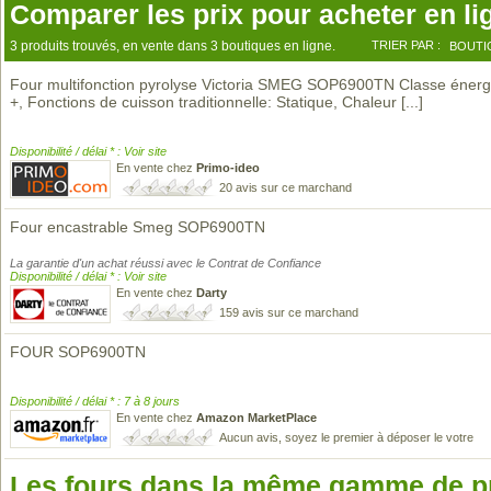
Comparer les prix pour acheter en li
3 produits trouvés, en vente dans 3 boutiques en ligne.
TRIER PAR :
BOUTI
Four multifonction pyrolyse Victoria SMEG SOP6900TN Classe énerg
+, Fonctions de cuisson traditionnelle: Statique, Chaleur
[...]
Disponibilité / délai * : Voir site
En vente chez
Primo-ideo
20 avis sur ce marchand
Four encastrable Smeg SOP6900TN
La garantie d'un achat réussi avec le Contrat de Confiance
Disponibilité / délai * : Voir site
En vente chez
Darty
159 avis sur ce marchand
FOUR SOP6900TN
Disponibilité / délai * : 7 à 8 jours
En vente chez
Amazon MarketPlace
Aucun avis, soyez le premier à déposer le votre
Les fours dans la même gamme de p