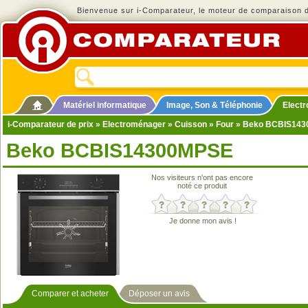
Bienvenue sur i-Comparateur, le moteur de comparaison de
Matériel informatique
Image, Son & Téléphonie
Elect
i-Comparateur de prix
»
Electroménager
»
Cuisson
»
Four
» Beko BCBIS14
Beko BCBIS14300MPSE
Nos visiteurs n'ont pas encore
noté ce produit
Je donne mon avis !
Comparer et acheter
Déposer un avis