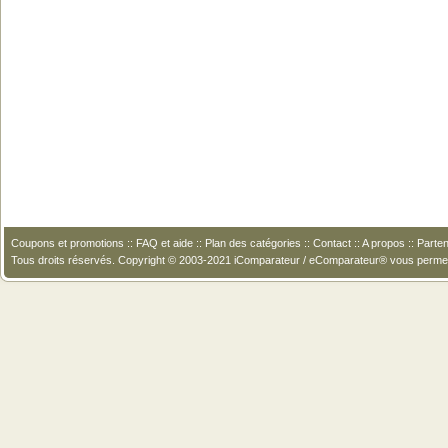
Coupons et promotions
::
FAQ et aide
::
Plan des catégories
::
Contact
::
A propos
::
Parten
Tous droits réservés. Copyright © 2003-2021 iComparateur / eComparateur® vous perme