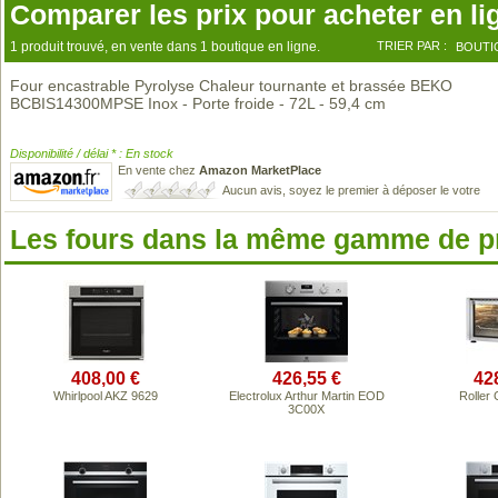
Comparer les prix pour acheter en li
1 produit trouvé, en vente dans 1 boutique en ligne.
TRIER PAR :
BOUTI
Four encastrable Pyrolyse Chaleur tournante et brassée BEKO
BCBIS14300MPSE Inox - Porte froide - 72L - 59,4 cm
Disponibilité / délai * : En stock
En vente chez
Amazon MarketPlace
Aucun avis, soyez le premier à déposer le votre
Les fours dans la même gamme de p
408,00 €
426,55 €
42
Whirlpool AKZ 9629
Electrolux Arthur Martin EOD
Roller 
3C00X