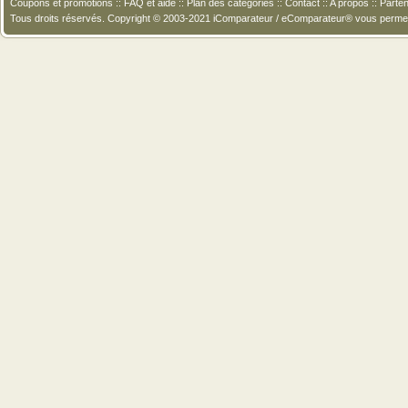
Coupons et promotions
::
FAQ et aide
::
Plan des catégories
::
Contact
::
A propos
::
Parten
Tous droits réservés. Copyright © 2003-2021 iComparateur / eComparateur® vous perme