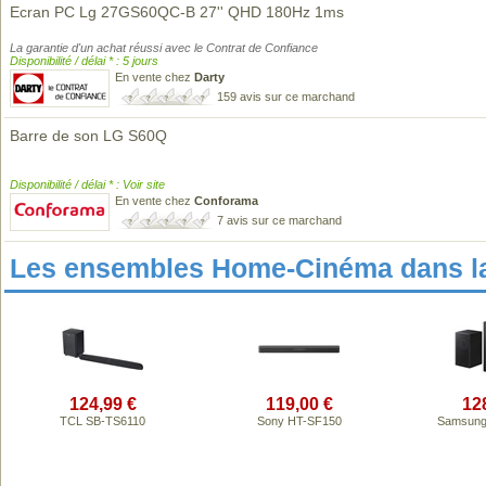
Ecran PC Lg 27GS60QC-B 27'' QHD 180Hz 1ms
La garantie d'un achat réussi avec le Contrat de Confiance
Disponibilité / délai * : 5 jours
En vente chez
Darty
159 avis sur ce marchand
Barre de son LG S60Q
Disponibilité / délai * : Voir site
En vente chez
Conforama
7 avis sur ce marchand
Les ensembles Home-Cinéma dans l
124,99 €
119,00 €
12
TCL SB-TS6110
Sony HT-SF150
Samsung