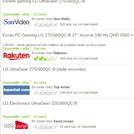
Écrans gaming LG UltraGear 27GS60QC-B
Disponibilité / délai * : En stock
En vente chez
Son-Vidéo
110 avis sur ce marchand
Ecran PC Gaming LG 27GS60QC-B 27" Incurvé 180 Hz QHD 2560 ×
L'Achat - Vente garanti sur des millions de produits neufs ou d'occasion
Disponibilité / délai * : Voir site
En vente chez
Rakuten
244 avis sur ce marchand
LG UltraGear 27GS60QC-B (dalle incurvée)
Disponibilité / délai * : En stock
En vente chez
Top Achat
149 avis sur ce marchand
LG Electronics UltraGear 32GS60QC-B
Disponibilité / délai * : En stock
En vente chez
EasyLounge
41 avis sur ce marchand