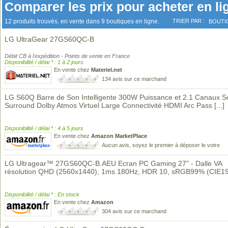
Comparer les prix pour acheter en li
12 produits trouvés, en vente dans 9 boutiques en ligne.
TRIER PAR :
BOUTI
LG UltraGear 27GS60QC-B
Débit CB à l'expédition - Points de vente en France
Disponibilité / délai * : 1 à 2 jours
En vente chez
Materiel.net
134 avis sur ce marchand
LG S60Q Barre de Son Intelligente 300W Puissance et 2.1 Canaux S
Surround Dolby Atmos Virtuel Large Connectivité HDMI Arc Pass
[...]
Disponibilité / délai * : 4 à 5 jours
En vente chez
Amazon MarketPlace
Aucun avis, soyez le premier à déposer le votre
LG Ultragear™ 27GS60QC-B.AEU Ecran PC Gaming 27" - Dalle VA
résolution QHD (2560x1440), 1ms 180Hz, HDR 10, sRGB99% (CIE1
Disponibilité / délai * : En stock
En vente chez
Amazon
304 avis sur ce marchand