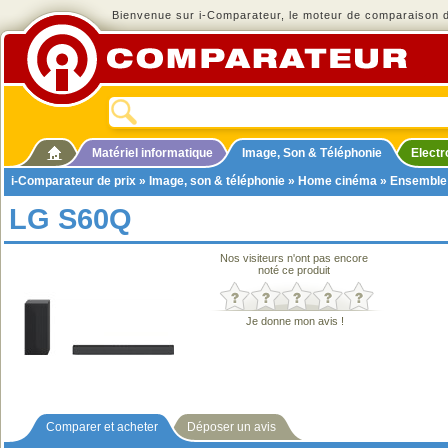
Bienvenue sur i-Comparateur, le moteur de comparaison de
Matériel informatique
Image, Son & Téléphonie
Elect
i-Comparateur de prix
»
Image, son & téléphonie
»
Home cinéma
»
Ensemble
LG S60Q
Nos visiteurs n'ont pas encore
noté ce produit
Je donne mon avis !
Comparer et acheter
Déposer un avis