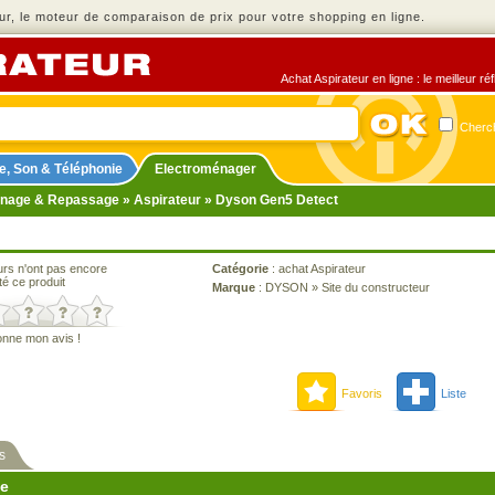
r, le moteur de comparaison de prix pour votre shopping en ligne.
Achat Aspirateur en ligne : le meilleur r
Cherch
e, Son & Téléphonie
Electroménager
nage & Repassage
»
Aspirateur
» Dyson Gen5 Detect
urs n'ont pas encore
Catégorie
:
achat Aspirateur
té ce produit
Marque
:
DYSON
»
Site du constructeur
onne mon avis !
Favoris
Liste
s
ne