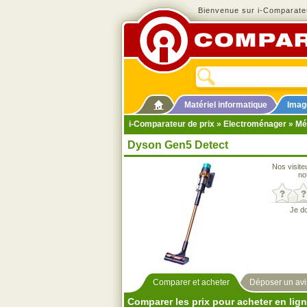
Bienvenue sur i-Comparateu
Matériel informatique
Imag
i-Comparateur de prix
»
Electroménager
»
Mé
Dyson Gen5 Detect
Nos visite
no
Je d
Comparer et acheter
Déposer un avi
Comparer les prix pour acheter en lig