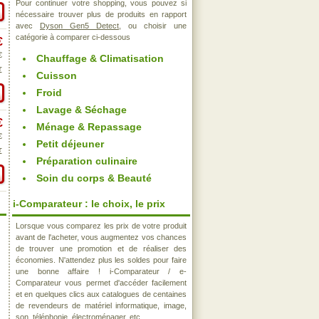
Pour continuer votre shopping, vous pouvez si
nécessaire trouver plus de produits en rapport
avec
Dyson Gen5 Detect
, ou choisir une
catégorie à comparer ci-dessous
€
€
Chauffage & Climatisation
€
Cuisson
Froid
Lavage & Séchage
€
Ménage & Repassage
€
Petit déjeuner
€
Préparation culinaire
Soin du corps & Beauté
i-Comparateur : le choix, le prix
Lorsque vous comparez les prix de votre produit
avant de l'acheter, vous augmentez vos chances
de trouver une promotion et de réaliser des
économies. N'attendez plus les soldes pour faire
une bonne affaire ! i-Comparateur / e-
Comparateur vous permet d'accéder facilement
et en quelques clics aux catalogues de centaines
de revendeurs de matériel informatique, image,
son, téléphonie, électroménager, etc..