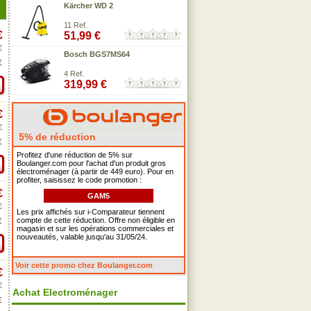
Kärcher WD 2
11 Ref.
€
51,99 €
€
Bosch BGS7MS64
€
4 Ref.
319,99 €
€
€
5% de réduction
€
Profitez d'une réduction de 5% sur
Boulanger.com pour l'achat d'un produit gros
électroménager (à partir de 449 euro). Pour en
profiter, saisissez le code promotion :
€
GAM5
€
Les prix affichés sur i-Comparateur tiennent
compte de cette réduction. Offre non éligible en
€
magasin et sur les opérations commerciales et
nouveautés, valable jusqu'au 31/05/24.
Voir cette promo chez Boulanger.com
€
€
Achat Electroménager
€