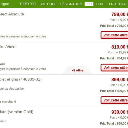
 ligne.
TRIER PAR :
BOUTIQUE
DÉSIGNATION
PRIX
PORT
PRIX TOTAL
tect Absolute
799,00 
Port : + 0,00 
Prix Total : 799,00 
Voir cette offre
yez le premier à déposer le votre
kel/Violet
819,00 
Port : + 15,99 
Prix Total : 834,99 
ace
Voir cette offre
yez le premier à déposer le votre
+1 offre
let et gris (446989-01)
899,00 
Port : + 0,00 
eufs ou d'occasion
Prix Total : 899,00 
Voir cette offre
ce marchand
ute (version Gold)
930,00 
Port : + 0,00 
iance
Prix Total : 930,00 