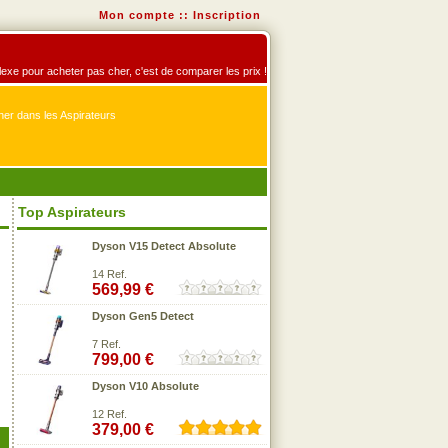
Mon compte
::
Inscription
éflexe pour acheter pas cher, c'est de comparer les prix !
er dans les Aspirateurs
Top Aspirateurs
Dyson V15 Detect Absolute
14 Ref.
569,99 €
Dyson Gen5 Detect
7 Ref.
799,00 €
Dyson V10 Absolute
12 Ref.
379,00 €