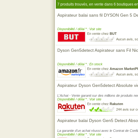
7 produits trouvés, en vente dans 6 boutiques en
Aspirateur balai sans fil DYSON Gen 5 De
Disponibilité / délai * : Voir site
En vente chez
BUT
Aucun avis, so
Dyson Gen5detect Aspirateur sans Fil Nic
Disponibilité / délai * : En stock
En vente chez
Amazon MarketPl
Aucun avis, so
Aspirateur Dyson Gen5detect Absolute vio
L'Achat - Vente garanti sur des millions de produits n
Disponibilité / délai * : Voir site
En vente chez
Rakuten
244 avis sur 
Aspirateur balai Dyson Gen5 Detect Absol
La garantie d'un achat réussi avec le Contrat de Conf
Disponibilité / délai * : Voir site