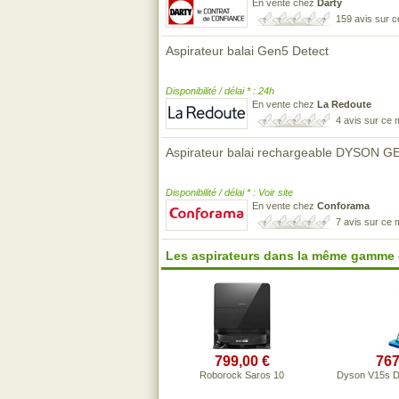
En vente chez
Darty
159 avis sur 
Aspirateur balai Gen5 Detect
Disponibilité / délai * : 24h
En vente chez
La Redoute
4 avis sur ce
Aspirateur balai rechargeable DYSON 
Disponibilité / délai * : Voir site
En vente chez
Conforama
7 avis sur ce
Les aspirateurs dans la même gamme 
799,00 €
767
Roborock Saros 10
Dyson V15s D