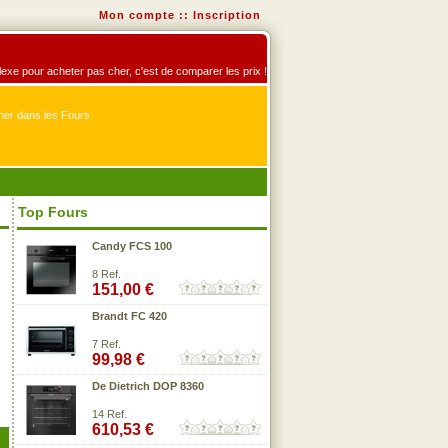
Mon compte
::
Inscription
éflexe pour acheter pas cher, c'est de comparer les prix !
er dans les Fours
Top Fours
Candy FCS 100
8 Ref.
151,00 €
Brandt FC 420
7 Ref.
99,98 €
De Dietrich DOP 8360
14 Ref.
610,53 €