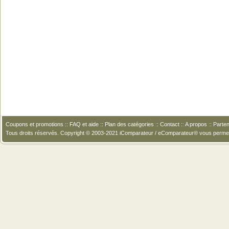
Coupons et promotions
::
FAQ et aide
::
Plan des catégories
::
Contact
::
A propos
::
Parten
Tous droits réservés. Copyright © 2003-2021 iComparateur / eComparateur® vous perme