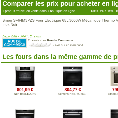
Comparer les prix pour acheter en li
1 produit trouvé, en vente dans 1 boutique en ligne.
TRIER PAR :
BOUTI
Smeg SF64M3PZS Four Electrique 65L 3000W Mécanique Thermo Ve
Inox Noir
Disponibilité / délai * : En stock
En vente chez
Rue du Commerce
2 avis sur ce marchand
Les fours dans la même gamme de p
801,99 €
804,77 €
79
Neff B55CR22N0
Siemens HB675G5S1F
Smeg 