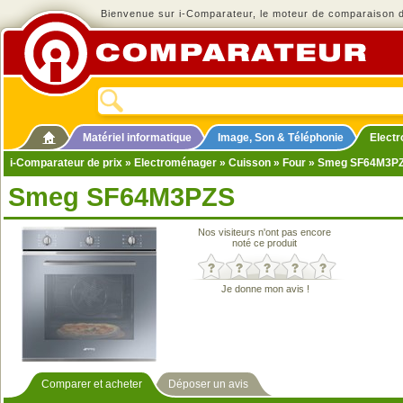
Bienvenue sur i-Comparateur, le moteur de comparaison de
Matériel informatique
Image, Son & Téléphonie
Elect
i-Comparateur de prix
»
Electroménager
»
Cuisson
»
Four
» Smeg SF64M3P
Smeg SF64M3PZS
Nos visiteurs n'ont pas encore
noté ce produit
Je donne mon avis !
Comparer et acheter
Déposer un avis