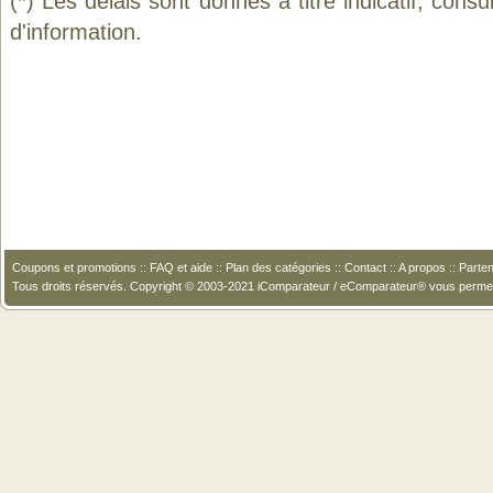
(*) Les délais sont donnés à titre indicatif, cons
d'information.
Coupons et promotions
::
FAQ et aide
::
Plan des catégories
::
Contact
::
A propos
::
Parten
Tous droits réservés. Copyright © 2003-2021 iComparateur / eComparateur® vous perme