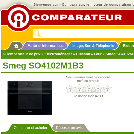
Bienvenue sur i-Comparateur, le moteur de comparaison de
Matériel informatique
Image, Son & Téléphonie
Elect
i-Comparateur de prix
»
Electroménager
»
Cuisson
»
Four
» Smeg SO4102M
Smeg SO4102M1B3
Nos visiteurs n'ont pas encore
noté ce produit
Je donne mon avis !
Comparer et acheter
Déposer un avis