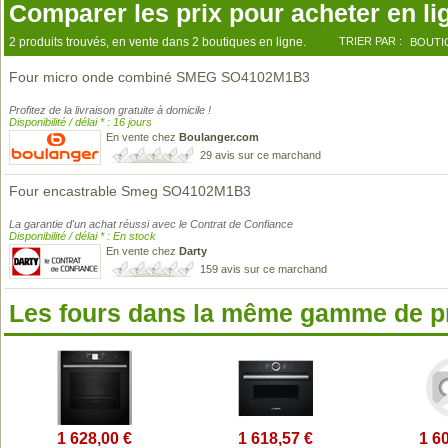
Comparer les prix pour acheter en li
2 produits trouvés, en vente dans 2 boutiques en ligne.
TRIER PAR :
BOUTI
Four micro onde combiné SMEG SO4102M1B3
Profitez de la livraison gratuite à domicile !
Disponibilité / délai * : 16 jours
En vente chez
Boulanger.com
29 avis sur ce marchand
Four encastrable Smeg SO4102M1B3
La garantie d'un achat réussi avec le Contrat de Confiance
Disponibilité / délai * : En stock
En vente chez
Darty
159 avis sur ce marchand
Les fours dans la même gamme de p
1 628,00 €
1 618,57 €
1 6