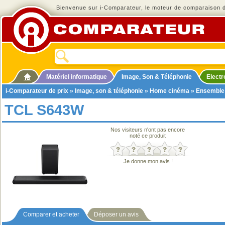
Bienvenue sur i-Comparateur, le moteur de comparaison de
Matériel informatique
Image, Son & Téléphonie
Elect
i-Comparateur de prix
»
Image, son & téléphonie
»
Home cinéma
»
Ensemble
TCL S643W
Nos visiteurs n'ont pas encore
noté ce produit
Je donne mon avis !
Comparer et acheter
Déposer un avis