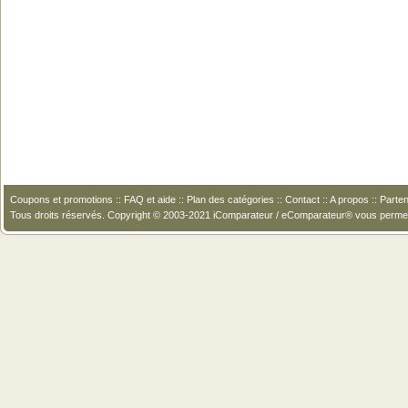
Coupons et promotions
::
FAQ et aide
::
Plan des catégories
::
Contact
::
A propos
::
Parten
Tous droits réservés. Copyright © 2003-2021 iComparateur / eComparateur® vous perme