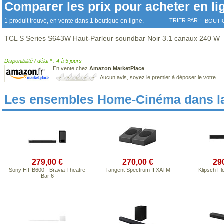
Comparer les prix pour acheter en li
1 produit trouvé, en vente dans 1 boutique en ligne.
TRIER PAR :
BOUTI
TCL S Series S643W Haut-Parleur soundbar Noir 3.1 canaux 240 W
Disponibilité / délai * : 4 à 5 jours
En vente chez
Amazon MarketPlace
Aucun avis, soyez le premier à déposer le votre
Les ensembles Home-Cinéma dans l
279,00 €
270,00 €
29
Sony HT-B600 - Bravia Theatre
Tangent Spectrum II XATM
Klipsch F
Bar 6