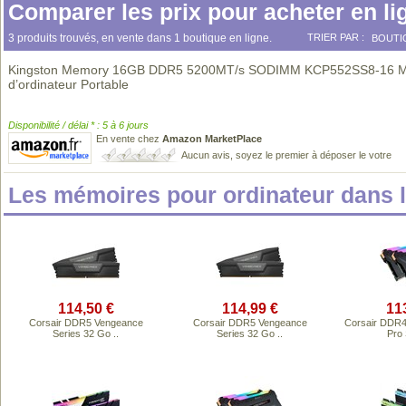
Comparer les prix pour acheter en li
3 produits trouvés, en vente dans 1 boutique en ligne.
TRIER PAR :
BOUTI
Kingston Memory 16GB DDR5 5200MT/s SODIMM KCP552SS8-16 M
d’ordinateur Portable
Disponibilité / délai * : 5 à 6 jours
En vente chez
Amazon MarketPlace
Aucun avis, soyez le premier à déposer le votre
Les mémoires pour ordinateur dans
114,50 €
114,99 €
11
Corsair DDR5 Vengeance
Corsair DDR5 Vengeance
Corsair DDR
Series 32 Go ..
Series 32 Go ..
Pro 