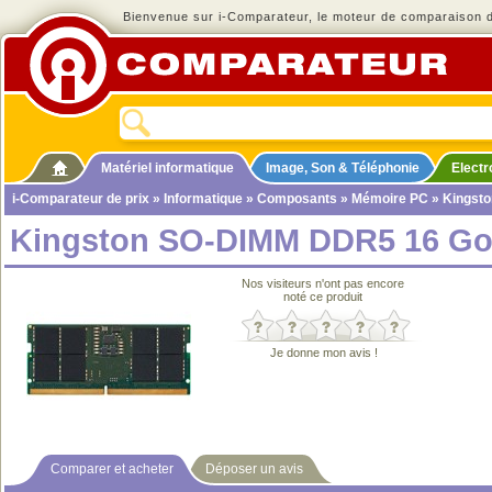
Bienvenue sur i-Comparateur, le moteur de comparaison de
Matériel informatique
Image, Son & Téléphonie
Elect
i-Comparateur de prix
»
Informatique
»
Composants
»
Mémoire PC
» Kingst
Kingston SO-DIMM DDR5 16 Go
Nos visiteurs n'ont pas encore
noté ce produit
Je donne mon avis !
Comparer et acheter
Déposer un avis