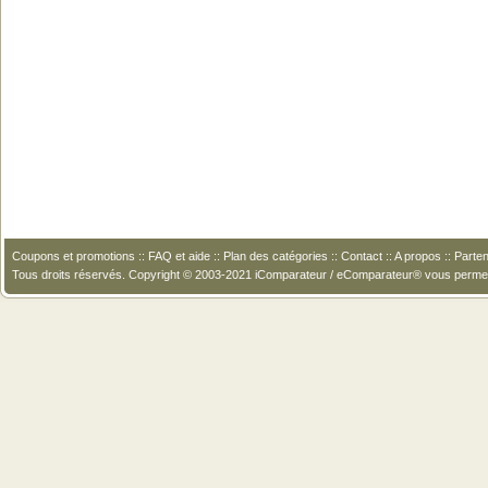
Coupons et promotions
::
FAQ et aide
::
Plan des catégories
::
Contact
::
A propos
::
Parten
Tous droits réservés. Copyright © 2003-2021 iComparateur / eComparateur® vous perme