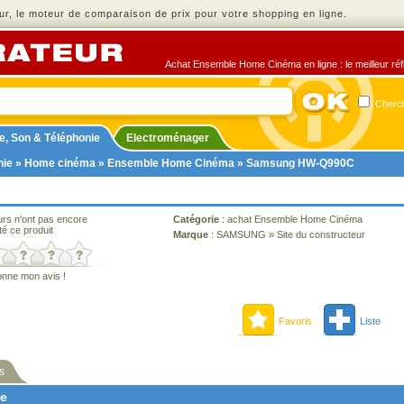
r, le moteur de comparaison de prix pour votre shopping en ligne.
Achat Ensemble Home Cinéma en ligne : le meilleur réfl
Cherch
e, Son & Téléphonie
Electroménager
nie
»
Home cinéma
»
Ensemble Home Cinéma
» Samsung HW-Q990C
urs n'ont pas encore
Catégorie
:
achat Ensemble Home Cinéma
té ce produit
Marque
:
SAMSUNG
»
Site du constructeur
onne mon avis !
Favoris
Liste
s
ne