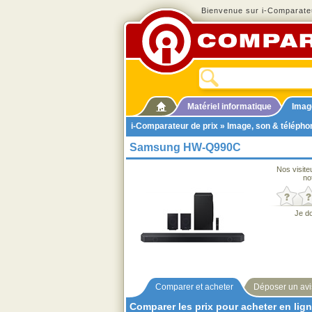
Bienvenue sur i-Comparateu
Matériel informatique
Imag
i-Comparateur de prix
»
Image, son & télépho
Samsung HW-Q990C
Nos visite
no
Je d
Comparer et acheter
Déposer un avi
Comparer les prix pour acheter en lig