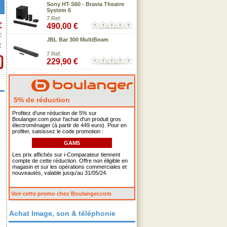
Sony HT-S60 - Bravia Theatre
System 6
7 Ref.
€
490,00 €
€
JBL Bar 300 MultiBeam
€
7 Ref.
229,90 €
5% de réduction
Profitez d'une réduction de 5% sur
Boulanger.com pour l'achat d'un produit gros
électroménager (à partir de 449 euro). Pour en
profiter, saisissez le code promotion :
GAM5
Les prix affichés sur i-Comparateur tiennent
compte de cette réduction. Offre non éligible en
magasin et sur les opérations commerciales et
nouveautés, valable jusqu'au 31/05/24.
Voir cette promo chez Boulanger.com
Achat Image, son & téléphonie