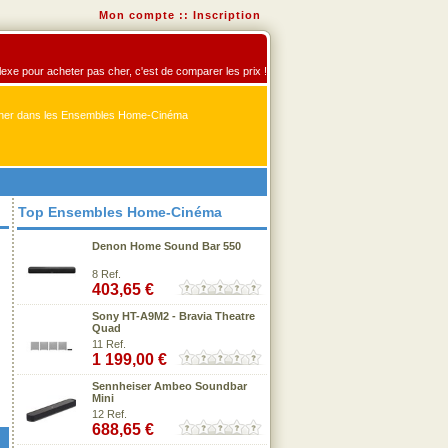
Mon compte
::
Inscription
exe pour acheter pas cher, c'est de comparer les prix !
er dans les Ensembles Home-Cinéma
Top Ensembles Home-Cinéma
Denon Home Sound Bar 550
8 Ref.
403,65 €
Sony HT-A9M2 - Bravia Theatre
Quad
11 Ref.
1 199,00 €
Sennheiser Ambeo Soundbar
Mini
12 Ref.
688,65 €