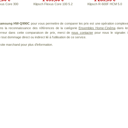
exus Core 300
Klipsch Flexus Core 100 5.2
Klipsch R-600F HCM 5.0
Samsung HW-Q990C
pour vous permettre de comparer les prix est une opération complexe
dans la reconnaissance des références de la catégorie
Ensembles Home-Cinéma
dans le
 erreur dans cette comparaison de prix, merci de
nous contacter
pour nous le signaler. i
ut dommage direct ou indirect lié à l'utilisation de ce service.
le site marchand pour plus d'information.