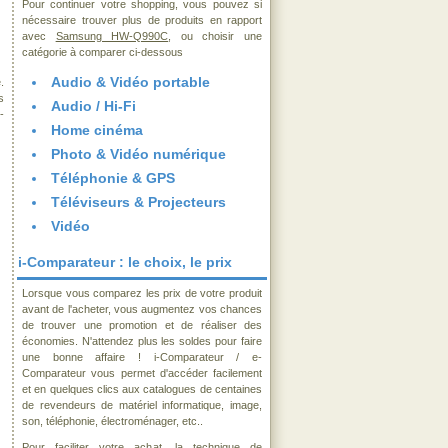
Pour continuer votre shopping, vous pouvez si
nécessaire trouver plus de produits en rapport
avec
Samsung HW-Q990C
, ou choisir une
catégorie à comparer ci-dessous
Audio & Vidéo portable
.
s
Audio / Hi-Fi
-
Home cinéma
Photo & Vidéo numérique
Téléphonie & GPS
Téléviseurs & Projecteurs
Vidéo
i-Comparateur : le choix, le prix
Lorsque vous comparez les prix de votre produit
avant de l'acheter, vous augmentez vos chances
de trouver une promotion et de réaliser des
économies. N'attendez plus les soldes pour faire
une bonne affaire ! i-Comparateur / e-
Comparateur vous permet d'accéder facilement
et en quelques clics aux catalogues de centaines
de revendeurs de matériel informatique, image,
son, téléphonie, électroménager, etc..
Pour faciliter votre achat, la technique de