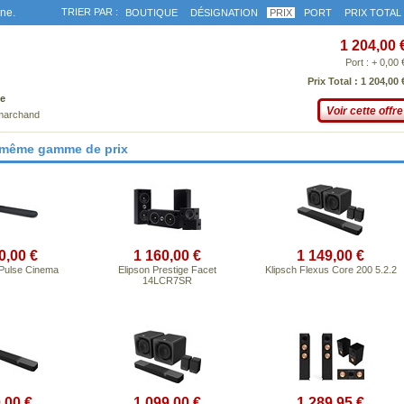
gne.
TRIER PAR :
BOUTIQUE
DÉSIGNATION
PRIX
PORT
PRIX TOTAL
1 204,00 
Port : + 0,00 
Prix Total : 1 204,00 
e
Voir cette offre
 marchand
 même gamme de prix
0,00 €
1 160,00 €
1 149,00 €
Pulse Cinema
Elipson Prestige Facet
Klipsch Flexus Core 200 5.2.2
14LCR7SR
,00 €
1 099,00 €
1 289,95 €