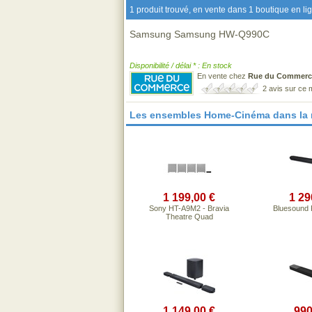
1 produit trouvé, en vente dans 1 boutique en li
Samsung Samsung HW-Q990C
Disponibilité / délai * : En stock
En vente chez
Rue du Commerc
2 avis sur ce
Les ensembles Home-Cinéma dans la
1 199,00 €
1 29
Sony HT-A9M2 - Bravia
Bluesound 
Theatre Quad
1 149,00 €
990