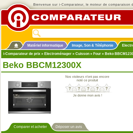
Bienvenue sur i-Comparateur, le moteur de comparaison de
Matériel informatique
Image, Son & Téléphonie
Elect
i-Comparateur de prix
»
Electroménager
»
Cuisson
»
Four
» Beko BBCM123
Beko BBCM12300X
Nos visiteurs n'ont pas encore
noté ce produit
Je donne mon avis !
Comparer et acheter
Déposer un avis