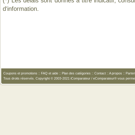
(*) Les délais sont donnés à titre indicatif, cons
d'information.
Coupons et promotions
::
FAQ et aide
::
Plan des catégories
::
Contact
::
A propos
::
Parten
Tous droits réservés. Copyright © 2003-2021 iComparateur / eComparateur® vous perme