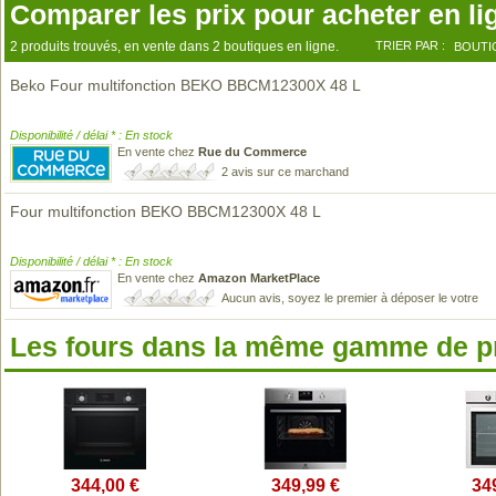
Comparer les prix pour acheter en li
2 produits trouvés, en vente dans 2 boutiques en ligne.
TRIER PAR :
BOUTI
Beko Four multifonction BEKO BBCM12300X 48 L
Disponibilité / délai * : En stock
En vente chez
Rue du Commerce
2 avis sur ce marchand
Four multifonction BEKO BBCM12300X 48 L
Disponibilité / délai * : En stock
En vente chez
Amazon MarketPlace
Aucun avis, soyez le premier à déposer le votre
Les fours dans la même gamme de p
344,00 €
349,99 €
34