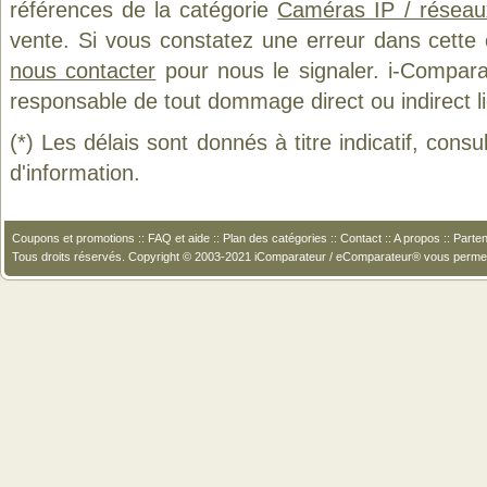
références de la catégorie
Caméras IP / réseau
vente. Si vous constatez une erreur dans cette
nous contacter
pour nous le signaler. i-Compara
responsable de tout dommage direct ou indirect lié 
(*) Les délais sont donnés à titre indicatif, cons
d'information.
Coupons et promotions
::
FAQ et aide
::
Plan des catégories
::
Contact
::
A propos
::
Parten
Tous droits réservés. Copyright © 2003-2021 iComparateur / eComparateur® vous perme