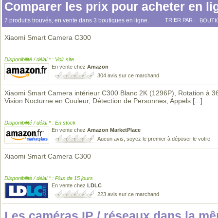
Comparer les prix pour acheter en li
7 produits trouvés, en vente dans 3 boutiques en ligne.
TRIER PAR :
BOUTI
Xiaomi Smart Camera C300
Disponibilité / délai * : Voir site
En vente chez
Amazon
304 avis sur ce marchand
Xiaomi Smart Camera intérieur C300 Blanc 2K (1296P), Rotation à 3
Vision Nocturne en Couleur, Détection de Personnes, Appels
[...]
Disponibilité / délai * : En stock
En vente chez
Amazon MarketPlace
Aucun avis, soyez le premier à déposer le votre
Xiaomi Smart Camera C300
Disponibilité / délai * : Plus de 15 jours
En vente chez
LDLC
223 avis sur ce marchand
Les caméras IP / réseaux dans la m