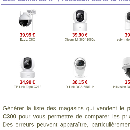
39,99 €
39,90 €
39
Ezviz C8C
Xiaomi Mi 360° 1080p
eufy Ind
34,90 €
36,15 €
35
TP-Link Tapo C212
D-Link DCS-6501LH
Hikvision 
Générer la liste des magasins qui vendent le 
C300
pour vous permettre de comparer les pri
Des erreurs peuvent apparaître, particulièreme