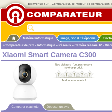
Bienvenue sur i-Comparateur, le moteur de comparaison de
Matériel informatique
Image, Son & Téléphonie
Elect
i-Comparateur de prix
»
Informatique
»
Réseaux
»
Caméra réseau / IP
» Xiao
Xiaomi Smart Camera C300
Nos visiteurs n'ont pas encore
noté ce produit
Je donne mon avis !
Comparer et acheter
Déposer un avis