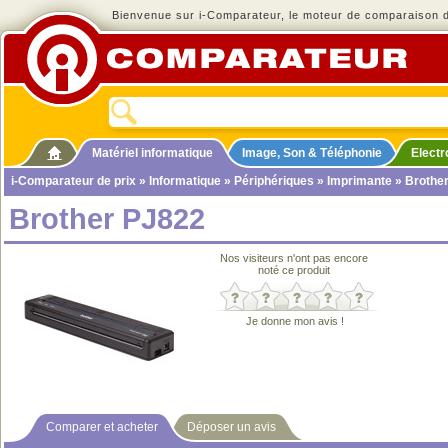
Bienvenue sur i-Comparateur, le moteur de comparaison de
Matériel informatique
Image, Son & Téléphonie
Elect
i-Comparateur de prix
»
Informatique
»
Périphériques
»
Imprimante
» Brothe
Brother PJ822
Nos visiteurs n'ont pas encore
noté ce produit
Je donne mon avis !
Comparer et acheter
Déposer un avis