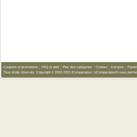
Coupons et promotions
::
FAQ et aide
::
Plan des catégories
::
Contact
::
A propos
::
Parten
Tous droits réservés. Copyright © 2003-2021 iComparateur / eComparateur® vous perme