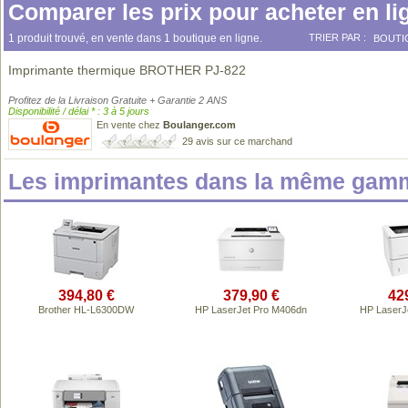
Comparer les prix pour acheter en li
1 produit trouvé, en vente dans 1 boutique en ligne.
TRIER PAR :
BOUTI
Imprimante thermique BROTHER PJ-822
Profitez de la Livraison Gratuite + Garantie 2 ANS
Disponibilité / délai * : 3 à 5 jours
En vente chez
Boulanger.com
29 avis sur ce marchand
Les imprimantes dans la même gamm
394,80 €
379,90 €
42
Brother HL-L6300DW
HP LaserJet Pro M406dn
HP LaserJ