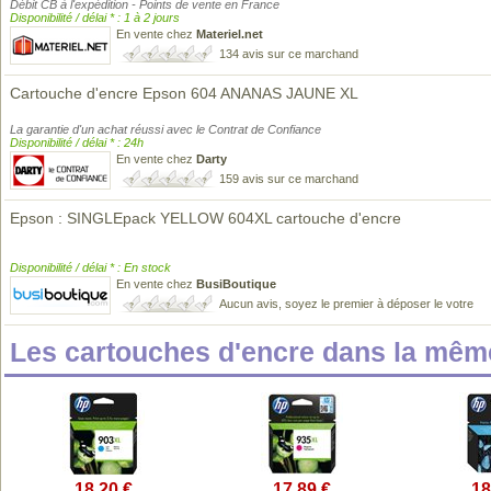
Débit CB à l'expédition - Points de vente en France
Disponibilité / délai * : 1 à 2 jours
En vente chez
Materiel.net
134 avis sur ce marchand
Cartouche d'encre Epson 604 ANANAS JAUNE XL
La garantie d'un achat réussi avec le Contrat de Confiance
Disponibilité / délai * : 24h
En vente chez
Darty
159 avis sur ce marchand
Epson : SINGLEpack YELLOW 604XL cartouche d'encre
Disponibilité / délai * : En stock
En vente chez
BusiBoutique
Aucun avis, soyez le premier à déposer le votre
Les cartouches d'encre dans la mê
18,20 €
17,89 €
18