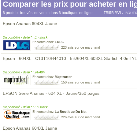
Comparer les prix pour acheter en li
6 produits trouvés, en vente dans 6 boutiques en ligne.
TRIER PAR :
BOUTI
Epson Ananas 604XL Jaune
Disponibilité / délai * : En stock
En vente chez
LDLC
223 avis sur ce marchand
Epson - 604XL - C13T10H44010 - Ink/604XL 603XL Starfish 4.0ml YL
Disponibilité / délai * : 24/48h
En vente chez
Maptrotter
150 avis sur ce marchand
EPSON Série Ananas - 604 XL - Jaune/350 pages
Disponibilité / délai * : En stock
En vente chez
La Boutique Du Net
226 avis sur ce marchand
Epson Ananas 604XL Jaune