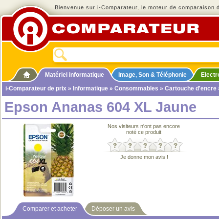
Bienvenue sur i-Comparateur, le moteur de comparaison de
Matériel informatique
Image, Son & Téléphonie
Elect
i-Comparateur de prix
»
Informatique
»
Consommables
»
Cartouche d'encre
Epson Ananas 604 XL Jaune
Nos visiteurs n'ont pas encore
noté ce produit
Je donne mon avis !
Comparer et acheter
Déposer un avis