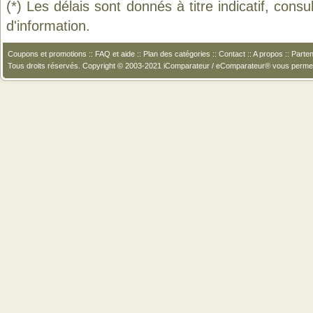
(*) Les délais sont donnés à titre indicatif, cons
d'information.
Coupons et promotions
::
FAQ et aide
::
Plan des catégories
::
Contact
::
A propos
::
Parten
Tous droits réservés. Copyright © 2003-2021 iComparateur / eComparateur® vous perme