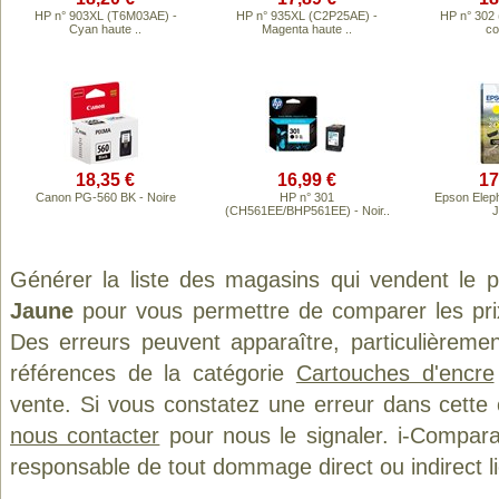
HP n° 903XL (T6M03AE) -
HP n° 935XL (C2P25AE) -
HP n° 302
Cyan haute ..
Magenta haute ..
co
18,35 €
16,99 €
17
Canon PG-560 BK - Noire
HP n° 301
Epson Elep
(CH561EE/BHP561EE) - Noir..
J
Générer la liste des magasins qui vendent le 
Jaune
pour vous permettre de comparer les pri
Des erreurs peuvent apparaître, particulièreme
références de la catégorie
Cartouches d'encre
vente. Si vous constatez une erreur dans cette
nous contacter
pour nous le signaler. i-Compara
responsable de tout dommage direct ou indirect lié 