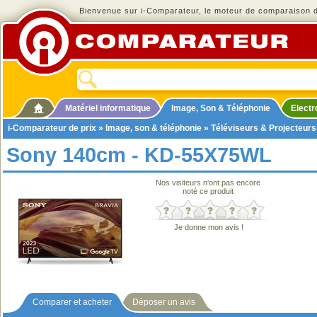
Bienvenue sur i-Comparateur, le moteur de comparaison de
Matériel informatique
Image, Son & Téléphonie
Elect
i-Comparateur de prix
»
Image, son & téléphonie
»
Téléviseurs & Projecteurs
Sony 140cm - KD-55X75WL
Nos visiteurs n'ont pas encore
noté ce produit
Je donne mon avis !
Comparer et acheter
Déposer un avis