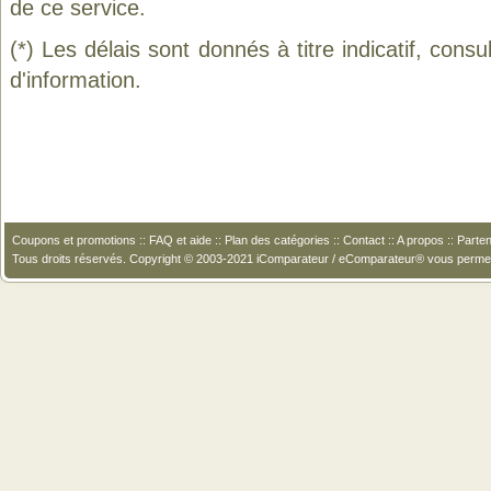
de ce service.
(*) Les délais sont donnés à titre indicatif, cons
d'information.
Coupons et promotions
::
FAQ et aide
::
Plan des catégories
::
Contact
::
A propos
::
Parten
Tous droits réservés. Copyright © 2003-2021 iComparateur / eComparateur® vous perme