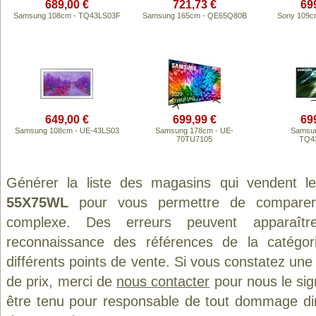
689,00 €
721,73 €
69
Samsung 108cm - TQ43LS03F
Samsung 165cm - QE65Q80B
Sony 109c
649,00 €
699,99 €
69
Samsung 108cm - UE-43LS03
Samsung 178cm - UE-
Samsun
70TU7105
TQ4
Générer la liste des magasins qui vendent l
55X75WL
pour vous permettre de comparer 
complexe. Des erreurs peuvent apparaître
reconnaissance des références de la catégo
différents points de vente. Si vous constatez un
de prix, merci de
nous contacter
pour nous le sig
être tenu pour responsable de tout dommage direct