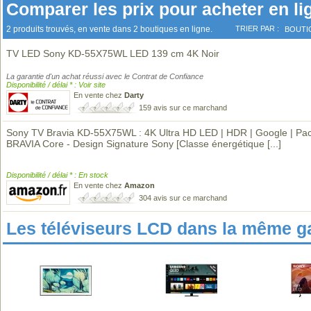
Comparer les prix pour acheter en li
2 produits trouvés, en vente dans 2 boutiques en ligne.
TRIER PAR :
BOUTI
TV LED Sony KD-55X75WL LED 139 cm 4K Noir
La garantie d'un achat réussi avec le Contrat de Confiance
Disponibilité / délai * : Voir site
En vente chez
Darty
159 avis sur ce marchand
Sony TV Bravia KD-55X75WL : 4K Ultra HD LED | HDR | Google | Pa
BRAVIA Core - Design Signature Sony [Classe énergétique
[...]
Disponibilité / délai * : En stock
En vente chez
Amazon
304 avis sur ce marchand
Les téléviseurs LCD dans la même 