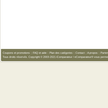
Coupons et promotions
::
FAQ et aide
::
Plan des catégories
::
Contact
::
A propos
::
Parten
Tous droits réservés. Copyright © 2003-2021 iComparateur / eComparateur® vous perme