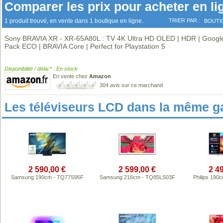
Comparer les prix pour acheter en li
1 produit trouvé, en vente dans 1 boutique en ligne.
TRIER PAR :
BOUTI
Sony BRAVIA XR - XR-65A80L : TV 4K Ultra HD OLED | HDR | Google
Pack ECO | BRAVIA Core | Perfect for Playstation 5
Disponibilité / délai * : En stock
En vente chez
Amazon
304 avis sur ce marchand
Les téléviseurs LCD dans la même 
2 590,00 €
2 599,00 €
2 4
Samsung 190cm - TQ77S95F
Samsung 216cm - TQ85LS03F
Philips 19