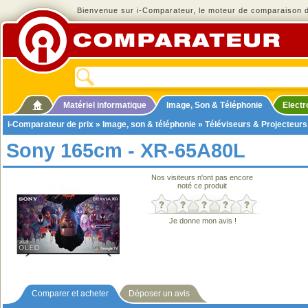
Bienvenue sur i-Comparateur, le moteur de comparaison de
Matériel informatique
Image, Son & Téléphonie
Elect
i-Comparateur de prix
»
Image, son & téléphonie
»
Téléviseurs & Projecteurs
Sony 165cm - XR-65A80L
Nos visiteurs n'ont pas encore
noté ce produit
Je donne mon avis !
Comparer et acheter
Déposer un avis