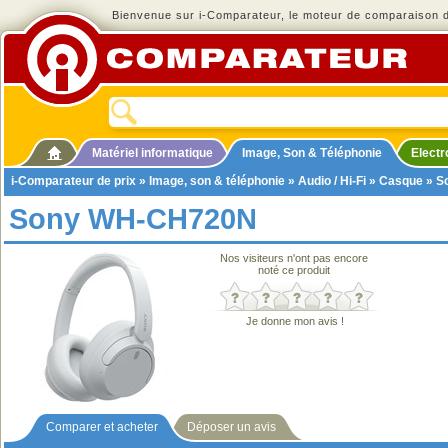
Bienvenue sur i-Comparateur, le moteur de comparaison de
Matériel informatique
Image, Son & Téléphonie
Elect
i-Comparateur de prix
»
Image, son & téléphonie
»
Audio / Hi-Fi
»
Casque
» S
Sony WH-CH720N
Nos visiteurs n'ont pas encore
noté ce produit
Je donne mon avis !
Comparer et acheter
Déposer un avis