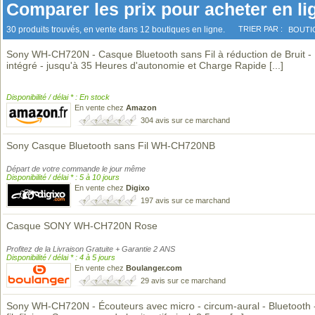
Comparer les prix pour acheter en li
30 produits trouvés, en vente dans 12 boutiques en ligne.
TRIER PAR :
BOUTI
Sony WH-CH720N - Casque Bluetooth sans Fil à réduction de Bruit -
intégré - jusqu'à 35 Heures d'autonomie et Charge Rapide
[...]
Disponibilité / délai * : En stock
En vente chez
Amazon
304 avis sur ce marchand
Sony Casque Bluetooth sans Fil WH-CH720NB
Départ de votre commande le jour même
Disponibilité / délai * : 5 à 10 jours
En vente chez
Digixo
197 avis sur ce marchand
Casque SONY WH-CH720N Rose
Profitez de la Livraison Gratuite + Garantie 2 ANS
Disponibilité / délai * : 4 à 5 jours
En vente chez
Boulanger.com
29 avis sur ce marchand
Sony WH-CH720N - Écouteurs avec micro - circum-aural - Bluetooth 