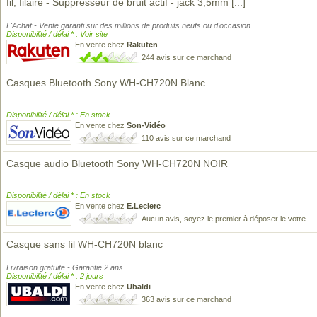
fil, filaire - Suppresseur de bruit actif - jack 3,5mm
[...]
L'Achat - Vente garanti sur des millions de produits neufs ou d'occasion
Disponibilité / délai * : Voir site
En vente chez
Rakuten
244 avis sur ce marchand
Casques Bluetooth Sony WH-CH720N Blanc
Disponibilité / délai * : En stock
En vente chez
Son-Vidéo
110 avis sur ce marchand
Casque audio Bluetooth Sony WH-CH720N NOIR
Disponibilité / délai * : En stock
En vente chez
E.Leclerc
Aucun avis, soyez le premier à déposer le votre
Casque sans fil WH-CH720N blanc
Livraison gratuite - Garantie 2 ans
Disponibilité / délai * : 2 jours
En vente chez
Ubaldi
363 avis sur ce marchand