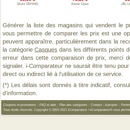
Shure SRH440
Razer Opus
JBL L
Générer la liste des magasins qui vendent le p
vous permettre de comparer les prix est une op
peuvent apparaître, particulièrement dans la re
la catégorie
Casques
dans les différents points 
erreur dans cette comparaison de prix, merci 
signaler. i-Comparateur ne saurait être tenu po
direct ou indirect lié à l'utilisation de ce service.
(*) Les délais sont donnés à titre indicatif, cons
d'information.
Coupons et promotions
::
FAQ et aide
::
Plan des catégories
::
Contact
::
A propos
::
Parten
Tous droits réservés. Copyright © 2003-2021 iComparateur / eComparateur® vous perme