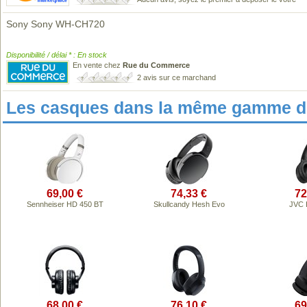
Sony Sony WH-CH720
Disponibilité / délai * : En stock
En vente chez
Rue du Commerce
2 avis sur ce marchand
Les casques dans la même gamme de
69,00 €
74,33 €
72
Sennheiser HD 450 BT
Skullcandy Hesh Evo
JVC 
68,00 €
76,10 €
69