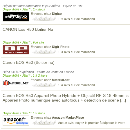
Départ de votre commande le jour même - Payez en 10x!
Disponibilité / délai * : En stock
En vente chez
Digixo
197 avis sur ce marchand
CANON Eos R50 Boitier Nu
Disponibilité / délai * : Voir site
En vente chez
Digit-Photo
131 avis sur ce marchand
Canon EOS R50 (Boitier nu)
Débit CB à l'expédition - Points de vente en France
Disponibilité / délai * : 1 à 2 jours
En vente chez
Materiel.net
134 avis sur ce marchand
Canon EOS R50 Appareil Photo Hybride + Objectif RF-S 18-45mm is
Appareil Photo numérique avec autofocus + détection de scène
[...]
Disponibilité / délai * : En stock
En vente chez
Amazon MarketPlace
Aucun avis, soyez le premier à déposer le votre