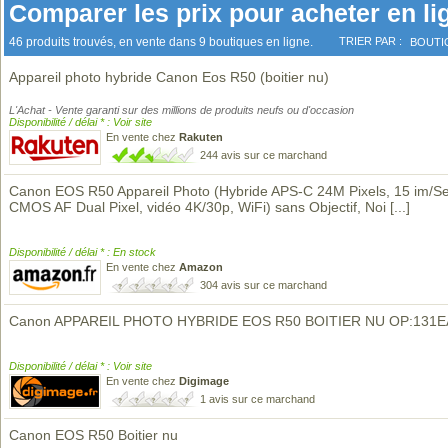
Comparer les prix pour acheter en li
46 produits trouvés, en vente dans 9 boutiques en ligne.
TRIER PAR :
BOUTI
Appareil photo hybride Canon Eos R50 (boitier nu)
L'Achat - Vente garanti sur des millions de produits neufs ou d'occasion
Disponibilité / délai * : Voir site
En vente chez
Rakuten
244 avis sur ce marchand
Canon EOS R50 Appareil Photo (Hybride APS-C 24M Pixels, 15 im/Se
CMOS AF Dual Pixel, vidéo 4K/30p, WiFi) sans Objectif, Noi
[...]
Disponibilité / délai * : En stock
En vente chez
Amazon
304 avis sur ce marchand
Canon APPAREIL PHOTO HYBRIDE EOS R50 BOITIER NU OP:131E
Disponibilité / délai * : Voir site
En vente chez
Digimage
1 avis sur ce marchand
Canon EOS R50 Boitier nu