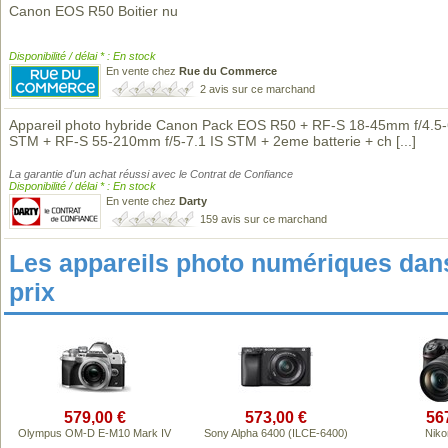
Canon EOS R50 Boitier nu
Disponibilité / délai * : En stock
En vente chez
Rue du Commerce
2 avis sur ce marchand
Appareil photo hybride Canon Pack EOS R50 + RF-S 18-45mm f/4.5-
STM + RF-S 55-210mm f/5-7.1 IS STM + 2eme batterie + ch
[...]
La garantie d'un achat réussi avec le Contrat de Confiance
Disponibilité / délai * : En stock
En vente chez
Darty
159 avis sur ce marchand
Les appareils photo numériques da
prix
579,00 €
573,00 €
56
Olympus OM-D E-M10 Mark IV
Sony Alpha 6400 (ILCE-6400)
Niko