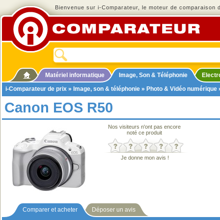
Bienvenue sur i-Comparateur, le moteur de comparaison de
Matériel informatique
Image, Son & Téléphonie
Elect
i-Comparateur de prix
»
Image, son & téléphonie
»
Photo & Vidéo numérique
Canon EOS R50
Nos visiteurs n'ont pas encore
noté ce produit
Je donne mon avis !
Comparer et acheter
Déposer un avis