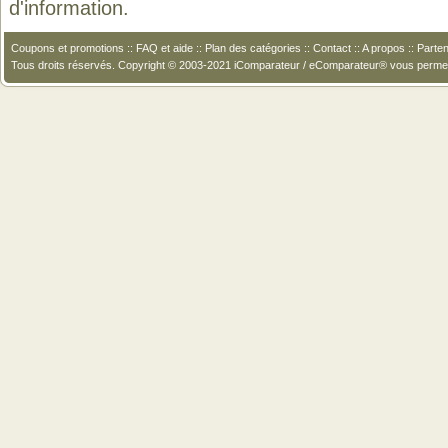
d'information.
Coupons et promotions
::
FAQ et aide
::
Plan des catégories
::
Contact
::
A propos
::
Parten
Tous droits réservés. Copyright © 2003-2021 iComparateur / eComparateur® vous perme