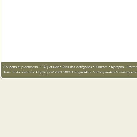
Coupons et promotions
::
FAQ et aide
::
Plan des catégories
::
Contact
::
A propos
::
Parten
Tous droits réservés. Copyright © 2003-2021 iComparateur / eComparateur® vous perme