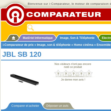
Bienvenue sur i-Comparateur, le moteur de comparaison de
Matériel informatique
Image, Son & Téléphonie
Elect
i-Comparateur de prix
»
Image, son & téléphonie
»
Home cinéma
»
Ensemble
JBL SB 120
Nos visiteurs n'ont pas encore
noté ce produit
Je donne mon avis !
Comparer et acheter
Déposer un avis