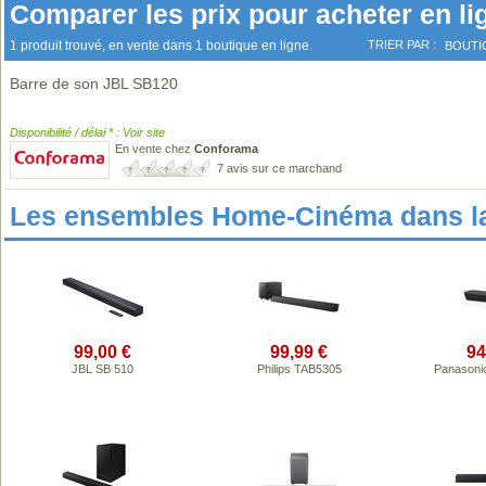
Comparer les prix pour acheter en li
1 produit trouvé, en vente dans 1 boutique en ligne.
TRIER PAR :
BOUTI
Barre de son JBL SB120
Disponibilité / délai * : Voir site
En vente chez
Conforama
7 avis sur ce marchand
Les ensembles Home-Cinéma dans l
99,00 €
99,99 €
94
JBL SB 510
Philips TAB5305
Panasoni