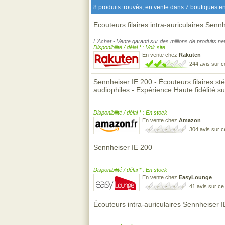
8 produits trouvés, en vente dans 7 boutiques en
Ecouteurs filaires intra-auriculaires Senn
L'Achat - Vente garanti sur des millions de produits n
Disponibilité / délai * : Voir site
En vente chez
Rakuten
244 avis sur 
Sennheiser IE 200 - Écouteurs filaires sté
audiophiles - Expérience Haute fidélité s
Disponibilité / délai * : En stock
En vente chez
Amazon
304 avis sur 
Sennheiser IE 200
Disponibilité / délai * : En stock
En vente chez
EasyLounge
41 avis sur c
Écouteurs intra-auriculaires Sennheiser 