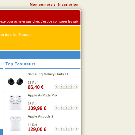
Mon compte
::
Inscription
flexe pour acheter pas cher, c'est de comparer les prix !
er dans les Ecouteurs
Top Ecouteurs
Samsung Galaxy Buds FE
13 Ref.
66,40 €
Apple AirPods Pro
16 Ref.
109,99 €
Apple Airpods 2
11 Ref.
129,00 €