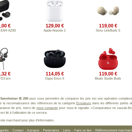
,00 €
129,00 €
119,00 €
s EAH-AZ80
Apple Airpods 2
Sony LinkBuds S
,32 €
114,05 €
119,00 €
FD3 pro
Oppo Enco X
Beats Studio Buds
t
Sennheiser IE 200
pour vous permettre de comparer les prix est une opération complexe
ns la reconnaissance des références de la catégorie
Ecouteurs
dans les différents points d
araison de prix, merci de
nous contacter
pour nous le signaler. i-Comparateur ne saurait êtr
 lié à l'utilisation de ce service.
le site marchand pour plus d'information.
gories
::
Contact
::
A propos
::
Partenaires
::
Liens
::
Faire un lien
::
Référencement marchan