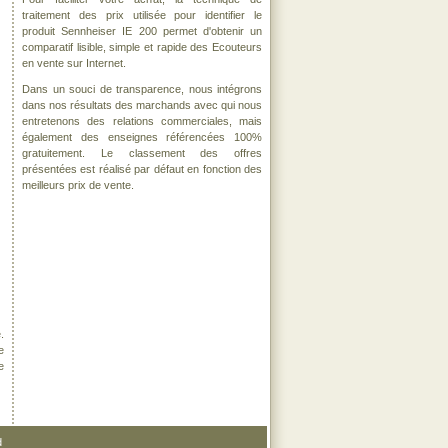
traitement des prix utilisée pour identifier le
produit Sennheiser IE 200 permet d'obtenir un
comparatif lisible, simple et rapide des Ecouteurs
en vente sur Internet.
Dans un souci de transparence, nous intégrons
dans nos résultats des marchands avec qui nous
entretenons des relations commerciales, mais
également des enseignes référencées 100%
gratuitement. Le classement des offres
présentées est réalisé par défaut en fonction des
meilleurs prix de vente.
.
e
e
d