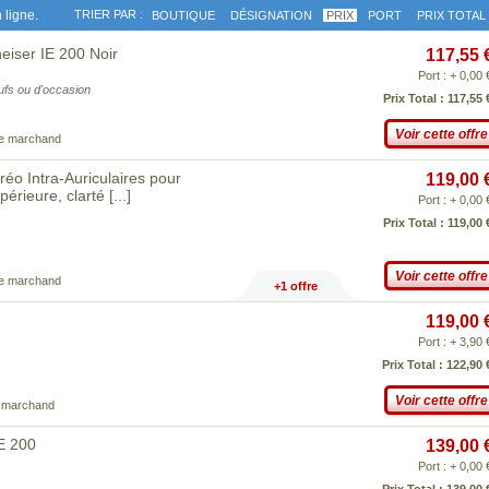
 ligne.
TRIER PAR :
BOUTIQUE
DÉSIGNATION
PRIX
PORT
PRIX TOTAL
heiser IE 200 Noir
117,55 
Port : + 0,00 
eufs ou d'occasion
Prix Total : 117,55 
Voir cette offre
ce marchand
réo Intra-Auriculaires pour
119,00 
upérieure, clarté
[...]
Port : + 0,00 
Prix Total : 119,00 
Voir cette offre
ce marchand
+1 offre
119,00 
Port : + 3,90 
Prix Total : 122,90 
Voir cette offre
e marchand
IE 200
139,00 
Port : + 0,00 