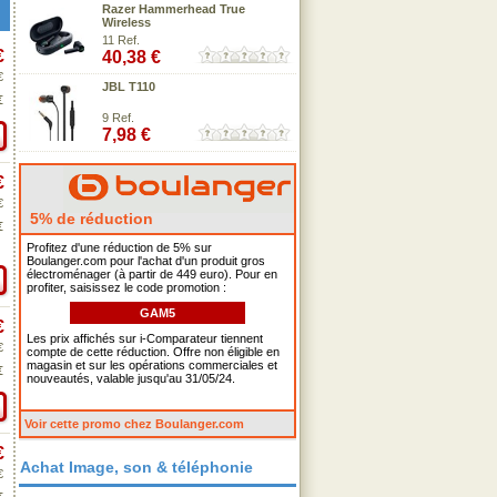
Razer Hammerhead True
Wireless
11 Ref.
€
40,38 €
€
JBL T110
€
9 Ref.
7,98 €
€
€
5% de réduction
€
Profitez d'une réduction de 5% sur
Boulanger.com pour l'achat d'un produit gros
électroménager (à partir de 449 euro). Pour en
profiter, saisissez le code promotion :
GAM5
€
Les prix affichés sur i-Comparateur tiennent
€
compte de cette réduction. Offre non éligible en
magasin et sur les opérations commerciales et
€
nouveautés, valable jusqu'au 31/05/24.
Voir cette promo chez Boulanger.com
€
Achat Image, son & téléphonie
€