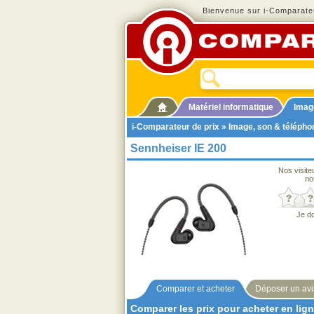
Bienvenue sur i-Comparateu
Matériel informatique
Imag
i-Comparateur de prix
»
Image, son & télépho
Sennheiser IE 200
Nos visite
no
Je d
Comparer et acheter
Déposer un avi
Comparer les prix pour acheter en lig