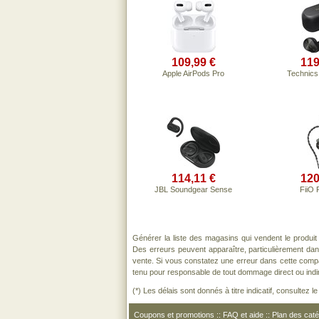
109,99 €
119
Apple AirPods Pro
Technic
114,11 €
120
JBL Soundgear Sense
FiiO 
Générer la liste des magasins qui vendent le produi
Des erreurs peuvent apparaître, particulièrement da
vente. Si vous constatez une erreur dans cette comp
tenu pour responsable de tout dommage direct ou indirect
(*) Les délais sont donnés à titre indicatif, consultez 
Coupons et promotions
::
FAQ et aide
::
Plan des caté