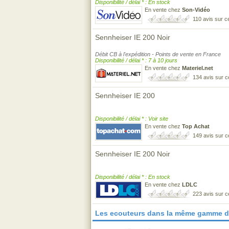
Disponibilité / délai * : En stock
En vente chez
Son-Vidéo
110 avis sur 
Sennheiser IE 200 Noir
Débit CB à l'expédition - Points de vente en France
Disponibilité / délai * : 7 à 10 jours
En vente chez
Materiel.net
134 avis sur 
Sennheiser IE 200
Disponibilité / délai * : Voir site
En vente chez
Top Achat
149 avis sur 
Sennheiser IE 200 Noir
Disponibilité / délai * : En stock
En vente chez
LDLC
223 avis sur 
Les ecouteurs dans la même gamme d