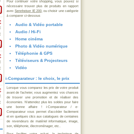
€
Pour continuer votre shopping, vous pouvez si
nécessaire trouver plus de produits en rapport
avec
Sennheiser IE 200
, ou choisir une catégorie
à comparer ci-dessous
€
Audio & Vidéo portable
€
Audio / Hi-Fi
€
Home cinéma
Photo & Vidéo numérique
Téléphonie & GPS
€
Téléviseurs & Projecteurs
€
Vidéo
€
i-Comparateur : le choix, le prix
Lorsque vous comparez les prix de votre produit
€
avant de l'acheter, vous augmentez vos chances
€
de trouver une promotion et de réaliser des
économies. N'attendez plus les soldes pour faire
€
une bonne affaire ! i-Comparateur / e-
Comparateur vous permet d'accéder facilement
et en quelques clics aux catalogues de centaines
de revendeurs de matériel informatique, image,
son, téléphonie, électroménager, etc..
Pour faciliter votre achat, la technique de