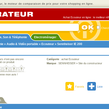
r, le moteur de comparaison de prix pour votre shopping en ligne.
Achat Ecouteur en ligne : le meilleur ré
Cherch
e, Son & Téléphonie
Electroménager
nie
»
Audio & Vidéo portable
»
Ecouteur
» Sennheiser IE 200
urs n'ont pas encore
Catégorie
:
achat Ecouteur
té ce produit
Marque
:
SENNHEISER
»
Site du constructeur
onne mon avis !
Favoris
Liste
s
ne