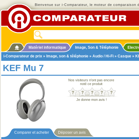
Bienvenue sur i-Comparateur, le moteur de comparaison de
Matériel informatique
Image, Son & Téléphonie
Elect
i-Comparateur de prix
»
Image, son & téléphonie
»
Audio / Hi-Fi
»
Casque
» K
KEF Mu 7
Nos visiteurs n'ont pas encore
noté ce produit
Je donne mon avis !
Comparer et acheter
Déposer un avis