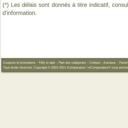
(*) Les délais sont donnés à titre indicatif, cons
d'information.
Coupons et promotions
::
FAQ et aide
::
Plan des catégories
::
Contact
::
A propos
::
Parten
Tous droits réservés. Copyright © 2003-2021 iComparateur / eComparateur® vous perme