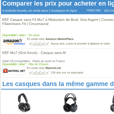
Comparer les prix pour acheter en li
4 produits trouvés, en vente dans 2 boutiques en ligne.
TRIER PAR :
BOUTI
KEF Casque sans Fil Mu7 à Réduction de Bruit, Gris Argent | Connect
Filaire/sans Fil | Circumaural
Disponibilité / délai * : En stock
En vente chez
Amazon MarketPlace
Aucun avis, soyez le premier à déposer le votre
KEF Mu7 (Gris foncé) - Casque sans-fil
Débit CB à l'expédition - Points de vente en France
Disponibilité / délai * : Plus de 15 jours
En vente chez
Materiel.net
134 avis sur ce marchand
Les casques dans la même gamme de