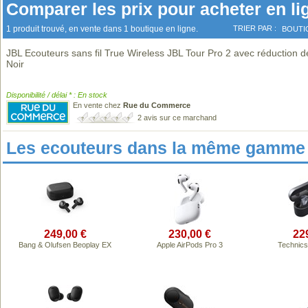
Comparer les prix pour acheter en li
1 produit trouvé, en vente dans 1 boutique en ligne.
TRIER PAR :
BOUTI
JBL Ecouteurs sans fil True Wireless JBL Tour Pro 2 avec réduction de
Noir
Disponibilité / délai * : En stock
En vente chez
Rue du Commerce
2 avis sur ce marchand
Les ecouteurs dans la même gamme 
249,00 €
230,00 €
22
Bang & Olufsen Beoplay EX
Apple AirPods Pro 3
Technic