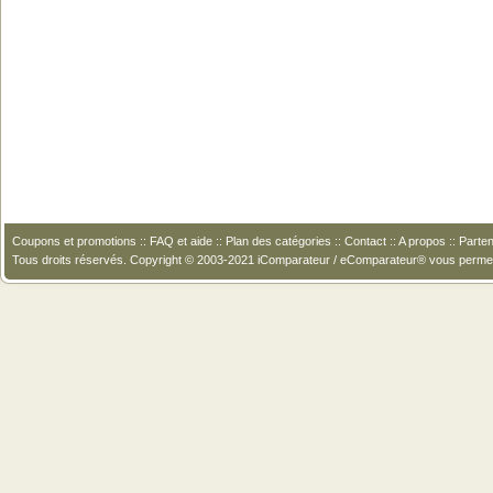
Coupons et promotions
::
FAQ et aide
::
Plan des catégories
::
Contact
::
A propos
::
Parten
Tous droits réservés. Copyright © 2003-2021 iComparateur / eComparateur® vous perme