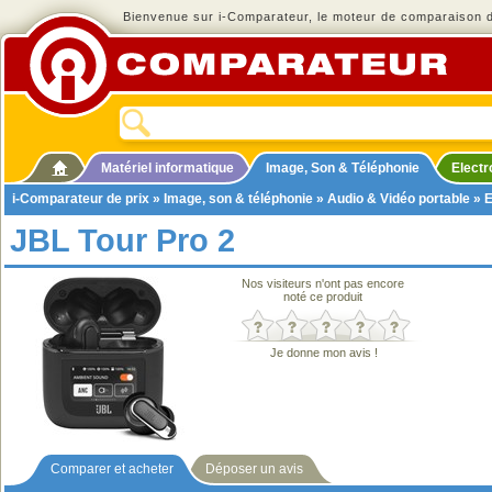
Bienvenue sur i-Comparateur, le moteur de comparaison de
Matériel informatique
Image, Son & Téléphonie
Elect
i-Comparateur de prix
»
Image, son & téléphonie
»
Audio & Vidéo portable
»
E
JBL Tour Pro 2
Nos visiteurs n'ont pas encore
noté ce produit
Je donne mon avis !
Comparer et acheter
Déposer un avis