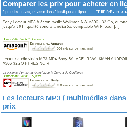
Comparer les prix pour acheter en li
3 produits trouvés, en vente dans 2 boutiques en ligne.
TRIER PAR :
BOUTI
Sony Lecteur MP3 à écran tactile Walkman NW-A306 - 32 Go, auton
jusqu'à 36 h, qualité sonore améliorée, compatible Wi-Fi pour
[...]
Disponibilité / délai * : En stock
En vente chez
Amazon
304 avis sur ce marchand
Lecteur audio vidéo MP3-MP4 Sony BALADEUR WALKMAN ANDROI
A306 32GO HI-RES NOIR
La garantie d'un achat réussi avec le Contrat de Confiance
Disponibilité / délai * : 5 jours
En vente chez
Darty
159 avis sur ce marchand
Les lecteurs MP3 / multimédias da
prix