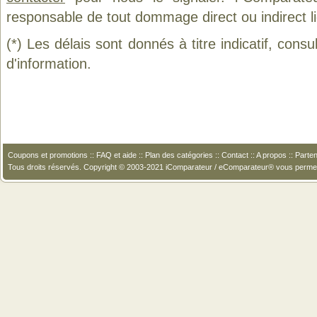
responsable de tout dommage direct ou indirect lié 
(*) Les délais sont donnés à titre indicatif, cons
d'information.
Coupons et promotions
::
FAQ et aide
::
Plan des catégories
::
Contact
::
A propos
::
Parten
Tous droits réservés. Copyright © 2003-2021 iComparateur / eComparateur® vous perme