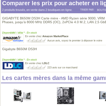
Comparer les prix pour acheter en li
2 produits trouvés, en vente dans 2 boutiques en ligne.
TRIER PAR :
BOUTI
GIGABYTE B650M DS3H Carte mère - AMD Ryzen série 9000, VRM
Phases, jusqu'à 8000 MHz DDR5 (OC), 2xPCIe 4.0 M.2, LAN 2,5 Gb
Disponibilité / délai * : En stock
En vente chez
Amazon MarketPlace
Aucun avis, soyez le premier à déposer le votre
Gigabyte B650M DS3H
Disponibilité / délai * : En stock
En vente chez
LDLC
223 avis sur ce marchand
Les cartes mères dans la même gam