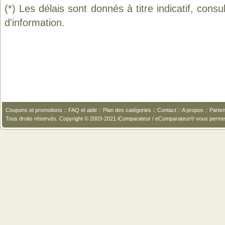
(*) Les délais sont donnés à titre indicatif, cons
d'information.
Coupons et promotions
::
FAQ et aide
::
Plan des catégories
::
Contact
::
A propos
::
Parten
Tous droits réservés. Copyright © 2003-2021 iComparateur / eComparateur® vous perme