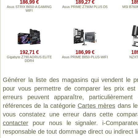
186,99 €
189,27 €
18
Asus STRIX B650-A GAMING
Asus PRIME Z790M PLUS D5
MSI B760M
WIFI
192,71 €
186,99 €
18
Gigabyte Z790 AORUS ELITE
Asus PRIME B850-PLUS-WIFI
NZXT
DDR4
Générer la liste des magasins qui vendent le p
pour vous permettre de comparer les prix est
erreurs peuvent apparaître, particulièremen
références de la catégorie
Cartes mères
dans les
vous constatez une erreur dans cette compar
contacter
pour nous le signaler. i-Comparate
responsable de tout dommage direct ou indirect lié 