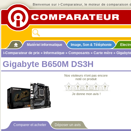
Bienvenue sur i-Comparateur, le moteur de comparaison de
Matériel informatique
Image, Son & Téléphonie
Elect
i-Comparateur de prix
»
Informatique
»
Composants
»
Carte mère
» Gigabyt
Gigabyte B650M DS3H
Nos visiteurs n'ont pas encore
noté ce produit
Je donne mon avis !
Comparer et acheter
Déposer un avis