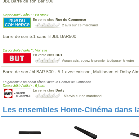
JBL Barre de son Bar 500
Disponibilité / délai * : En stock
En vente chez
Rue du Commerce
2 avis sur ce marchand
Barre de son 5.1 sans fil JBL BAR500
Disponibilité / délai * : Voir site
En vente chez
BUT
Aucun avis, soyez le premier à déposer le votre
Barre de son Jbl BAR 500 - 5.1 avec caisson, Multibeam et Dolby At
La garantie d'un achat réussi avec le Contrat de Confiance
Disponibilité / délai * : 5 jours
En vente chez
Darty
159 avis sur ce marchand
Les ensembles Home-Cinéma dans l