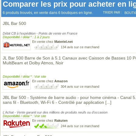
Comparer les prix pour acheter en li
6 produits trouvés, en vente dans 6 boutiques en ligne.
TRIER PAR :
BOUTI
JBL Bar 500
Débit CB à l'expédition - Points de vente en France
Disponibilité / délai * : 1 à 2 jours
En vente chez
Materiel.net
134 avis sur ce marchand
JL Bar 500 Barre de Son à 5.1 Canaux avec Caisson de Basses 10 P
MultiBeam et Dolby Atmos, Noir
Disponibilité / délai * : Voir site
En vente chez
Amazon
304 avis sur ce marchand
JBL Bar 500 - Système de barre audio - pour home cinéma - Canal 5.
sans fil - Bluetooth, Wi-Fi 6 - Contrôlé par application
[...]
L'Achat - Vente garanti sur des millions de produits neufs ou d'occasion
Disponibilité / délai * : Voir site
En vente chez
Rakuten
244 avis sur ce marchand