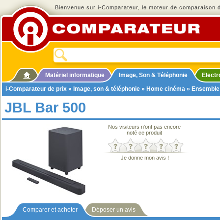
Bienvenue sur i-Comparateur, le moteur de comparaison de
Matériel informatique
Image, Son & Téléphonie
Elect
i-Comparateur de prix
»
Image, son & téléphonie
»
Home cinéma
»
Ensemble
JBL Bar 500
Nos visiteurs n'ont pas encore
noté ce produit
Je donne mon avis !
Comparer et acheter
Déposer un avis