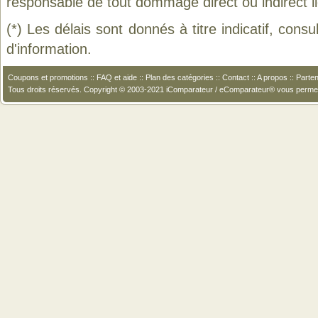
responsable de tout dommage direct ou indirect lié 
(*) Les délais sont donnés à titre indicatif, cons
d'information.
Coupons et promotions
::
FAQ et aide
::
Plan des catégories
::
Contact
::
A propos
::
Parten
Tous droits réservés. Copyright © 2003-2021 iComparateur / eComparateur® vous perme