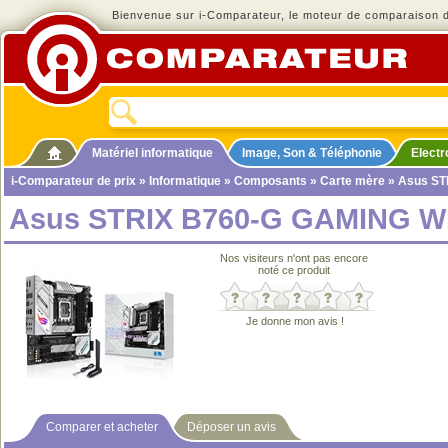
Bienvenue sur i-Comparateur, le moteur de comparaison de
Matériel informatique
Image, Son & Téléphonie
Elect
i-Comparateur de prix
»
Informatique
»
Composants
»
Carte mère
» Asus ST
Asus STRIX B760-G GAMING WI
Nos visiteurs n'ont pas encore
noté ce produit
Je donne mon avis !
Comparer et acheter
Déposer un avis