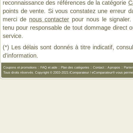
reconnaissance des références de la catégorie
C
points de vente. Si vous constatez une erreur d
merci de
nous contacter
pour nous le signaler.
tenu pour responsable de tout dommage direct ou in
service.
(*) Les délais sont donnés à titre indicatif, cons
d'information.
Coupons et promotions
::
FAQ et aide
::
Plan des catégories
::
Contact
::
A propos
::
Parten
Tous droits réservés. Copyright © 2003-2021 iComparateur / eComparateur® vous perme