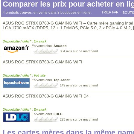
Comparer les prix pour acheter en li
4 produits trouvés, en vente dans 3 boutiques en ligne.
TRIER PAR :
BOUTI
ASUS ROG STRIX B760-G GAMING WIFI – Carte mère gaming Intel
LGA 1700 mATX (DDR5, 12 + 1 DrMOS, PCIe 5.0, 2 x PCIe 4.0 M.2,
Disponibilité / délai * : En stock
En vente chez
Amazon
304 avis sur ce marchand
ASUS ROG STRIX B760-G GAMING WIFI
Disponibilité / délai * : Voir site
En vente chez
Top Achat
149 avis sur ce marchand
ASUS ROG STRIX B760-G GAMING WIFI D4
Disponibilité / délai * : En stock
En vente chez
LDLC
223 avis sur ce marchand
Les cartes mères dans la même gam