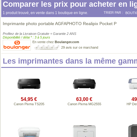
Comparer les prix pour acheter en li
1 produit trouvé, en vente dans 1 boutique en ligne.
TRIER PAR :
BOUTI
Imprimante photo portable AGFAPHOTO Realipix Pocket P
Profitez de la Livraison Gratuite + Garantie 2 ANS
Disponibilité / délai * : 3 à 5 jours
En vente chez
Boulanger.com
29 avis sur ce marchand
Les imprimantes dans la même gamm
54,95 €
63,00 €
49
Canon Pixma TS205
Canon Pixma MG2555
HP Des