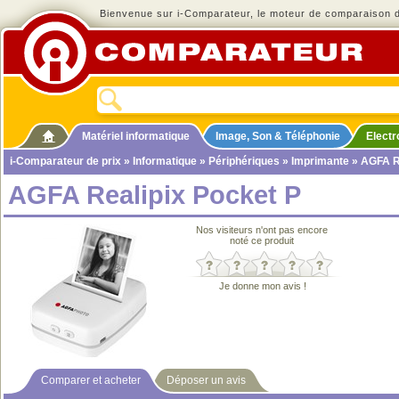
Bienvenue sur i-Comparateur, le moteur de comparaison de
Matériel informatique
Image, Son & Téléphonie
Elect
i-Comparateur de prix
»
Informatique
»
Périphériques
»
Imprimante
» AGFA Re
AGFA Realipix Pocket P
Nos visiteurs n'ont pas encore
noté ce produit
Je donne mon avis !
Comparer et acheter
Déposer un avis