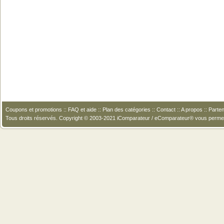
Coupons et promotions
::
FAQ et aide
::
Plan des catégories
::
Contact
::
A propos
::
Parten
Tous droits réservés. Copyright © 2003-2021 iComparateur / eComparateur® vous perme