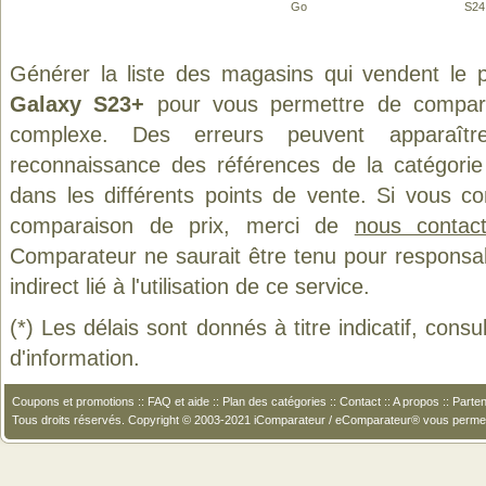
Go
S24
Générer la liste des magasins qui vendent le 
Galaxy S23+
pour vous permettre de compare
complexe. Des erreurs peuvent apparaître
reconnaissance des références de la catégori
dans les différents points de vente. Si vous c
comparaison de prix, merci de
nous contact
Comparateur ne saurait être tenu pour responsa
indirect lié à l'utilisation de ce service.
(*) Les délais sont donnés à titre indicatif, cons
d'information.
Coupons et promotions
::
FAQ et aide
::
Plan des catégories
::
Contact
::
A propos
::
Parten
Tous droits réservés. Copyright © 2003-2021 iComparateur / eComparateur® vous perme