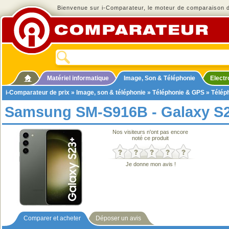
Bienvenue sur i-Comparateur, le moteur de comparaison de
Matériel informatique
Image, Son & Téléphonie
Elect
i-Comparateur de prix
»
Image, son & téléphonie
»
Téléphonie & GPS
»
Télép
Samsung SM-S916B - Galaxy S
Nos visiteurs n'ont pas encore
noté ce produit
Je donne mon avis !
Comparer et acheter
Déposer un avis