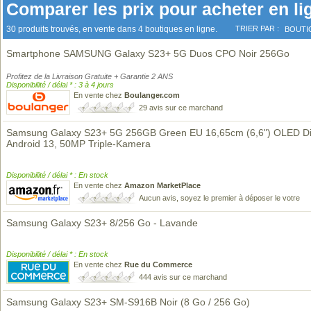
Comparer les prix pour acheter en li
30 produits trouvés, en vente dans 4 boutiques en ligne.
TRIER PAR :
BOUTI
Smartphone SAMSUNG Galaxy S23+ 5G Duos CPO Noir 256Go
Profitez de la Livraison Gratuite + Garantie 2 ANS
Disponibilité / délai * : 3 à 4 jours
En vente chez
Boulanger.com
29 avis sur ce marchand
Samsung Galaxy S23+ 5G 256GB Green EU 16,65cm (6,6") OLED Di
Android 13, 50MP Triple-Kamera
Disponibilité / délai * : En stock
En vente chez
Amazon MarketPlace
Aucun avis, soyez le premier à déposer le votre
Samsung Galaxy S23+ 8/256 Go - Lavande
Disponibilité / délai * : En stock
En vente chez
Rue du Commerce
444 avis sur ce marchand
Samsung Galaxy S23+ SM-S916B Noir (8 Go / 256 Go)