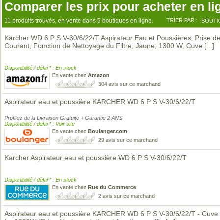
Comparer les prix pour acheter en li
11 produits trouvés, en vente dans 5 boutiques en ligne.
TRIER PAR :
BOUTI
Kärcher WD 6 P S V-30/6/22/T Aspirateur Eau et Poussières, Prise d
Courant, Fonction de Nettoyage du Filtre, Jaune, 1300 W, Cuve
[...]
Disponibilité / délai * : En stock
En vente chez
Amazon
304 avis sur ce marchand
Aspirateur eau et poussière KARCHER WD 6 P S V-30/6/22/T
Profitez de la Livraison Gratuite + Garantie 2 ANS
Disponibilité / délai * : Voir site
En vente chez
Boulanger.com
29 avis sur ce marchand
Karcher Aspirateur eau et poussière WD 6 P S V-30/6/22/T
Disponibilité / délai * : En stock
En vente chez
Rue du Commerce
2 avis sur ce marchand
Aspirateur eau et poussière KARCHER WD 6 P S V-30/6/22/T - Cuve 