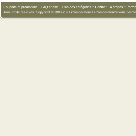
Coupons et promotions
::
FAQ et aide
::
Plan des catégories
::
Contact
::
A propos
::
Parten
Tous droits réservés. Copyright © 2003-2021 iComparateur / eComparateur® vous perme