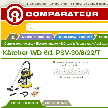
Bienvenue sur i-Comparateur, le moteur de comparaison de
Matériel informatique
Image, Son & Téléphonie
Elect
i-Comparateur de prix
»
Electroménager
»
Ménage & Repassage
»
Aspirateu
Kärcher WD 6/1 PSV-30/6/22/T
Nos visiteurs n'ont pas encore
noté ce produit
Je donne mon avis !
Comparer et acheter
Déposer un avis