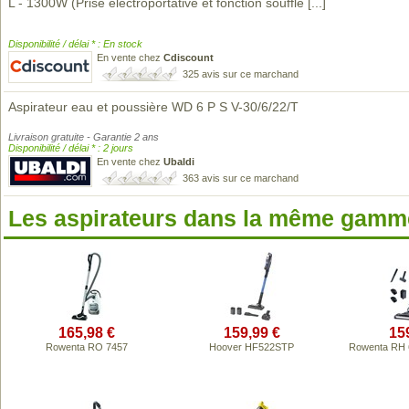
L - 1300W (Prise électroportative et fonction souffle
[...]
Disponibilité / délai * : En stock
En vente chez
Cdiscount
325 avis sur ce marchand
Aspirateur eau et poussière WD 6 P S V-30/6/22/T
Livraison gratuite - Garantie 2 ans
Disponibilité / délai * : 2 jours
En vente chez
Ubaldi
363 avis sur ce marchand
Les aspirateurs dans la même gamme
165,98 €
159,99 €
15
Rowenta RO 7457
Hoover HF522STP
Rowenta RH 6