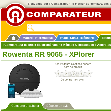
Bienvenue sur i-Comparateur, le moteur de comparaison de
Matériel informatique
Image, Son & Téléphonie
Elect
i-Comparateur de prix
»
Electroménager
»
Ménage & Repassage
»
Aspirateu
Rowenta RR 9065 - XPlorer
Nos visiteurs n'ont pas encore
noté ce produit
Je donne mon avis !
Comparer et acheter
Déposer un avis