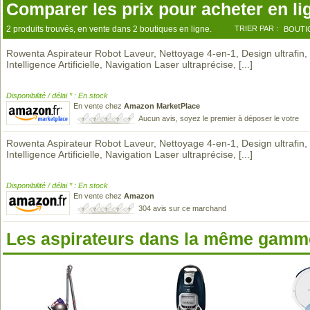
Comparer les prix pour acheter en li
2 produits trouvés, en vente dans 2 boutiques en ligne.
TRIER PAR :
BOUTI
Rowenta Aspirateur Robot Laveur, Nettoyage 4-en-1, Design ultrafin,
Intelligence Artificielle, Navigation Laser ultraprécise,
[...]
Disponibilité / délai * : En stock
En vente chez
Amazon MarketPlace
Aucun avis, soyez le premier à déposer le votre
Rowenta Aspirateur Robot Laveur, Nettoyage 4-en-1, Design ultrafin,
Intelligence Artificielle, Navigation Laser ultraprécise,
[...]
Disponibilité / délai * : En stock
En vente chez
Amazon
304 avis sur ce marchand
Les aspirateurs dans la même gamme