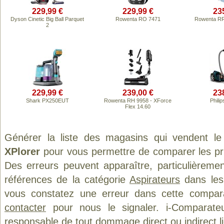
229,99 €
229,99 €
23
Dyson Cinetic Big Ball Parquet
Rowenta RO 7471
Rowenta RR
2
229,99 €
239,00 €
23
Shark PX250EUT
Rowenta RH 9958 - XForce
Phili
Flex 14.60
Générer la liste des magasins qui vendent le
XPlorer
pour vous permettre de comparer les pr
Des erreurs peuvent apparaître, particulièreme
références de la catégorie
Aspirateurs
dans les 
vous constatez une erreur dans cette compar
contacter
pour nous le signaler. i-Comparate
responsable de tout dommage direct ou indirect lié 