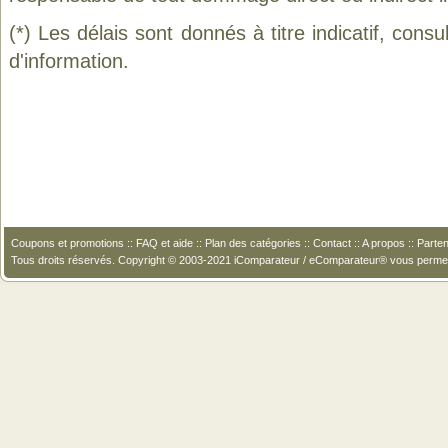
(*) Les délais sont donnés à titre indicatif, cons
d'information.
Coupons et promotions
::
FAQ et aide
::
Plan des catégories
::
Contact
::
A propos
::
Parten
Tous droits réservés. Copyright © 2003-2021 iComparateur / eComparateur® vous perme