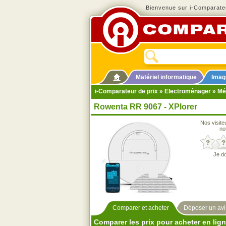
Bienvenue sur i-Comparateu
Matériel informatique
Imag
i-Comparateur de prix
»
Electroménager
»
Mé
Rowenta RR 9067 - XPlorer
Nos visite
no
Je d
Comparer et acheter
Déposer un avi
Comparer les prix pour acheter en lig