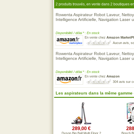
2 produits trouvés, en vente dans 2 boutiques en
Rowenta Aspirateur Robot Laveur, Nettoya
Intelligence Artificielle, Navigation Laser 
Disponibilité / délai * : En stock
En vente chez
Amazon MarketPl
Aucun avis, so
Rowenta Aspirateur Robot Laveur, Nettoya
Intelligence Artificielle, Navigation Laser 
Disponibilité / délai * : En stock
En vente chez
Amazon
304 avis sur 
Les aspirateurs dans la même gamme 
289,00 €
288
Dyson Big Ball Multi Floor 2
Bosch 