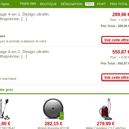
 ligne.
TRIER PAR :
BOUTIQUE
DÉSIGNATION
PRIX
PORT
PRIX TOTAL
ge 4-en-1, Design ultrafin,
289,96 
ultraprécise,
[...]
Port : + 0,00 
Prix Total : 289,96 
ace
Voir cette offre
yez le premier à déposer le votre
ge 4-en-1, Design ultrafin,
550,87 
ultraprécise,
[...]
Port : + 0,00 
Prix Total : 550,87 
Voir cette offre
ce marchand
de prix
,90 €
282,15 €
279,99 €
BCS612KA2
iRobot Roomba R1138
Miele Complete C3 Cat&Dog