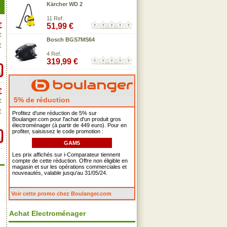
Kärcher WD 2
11 Ref.
€
51,99 €
€
Bosch BGS7MS64
€
4 Ref.
319,99 €
€
5% de réduction
€
€
Profitez d'une réduction de 5% sur
Boulanger.com pour l'achat d'un produit gros
électroménager (à partir de 449 euro). Pour en
profiter, saisissez le code promotion :
GAM5
Les prix affichés sur i-Comparateur tiennent
compte de cette réduction. Offre non éligible en
magasin et sur les opérations commerciales et
nouveautés, valable jusqu'au 31/05/24.
Voir cette promo chez Boulanger.com
Achat Electroménager