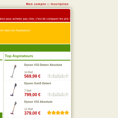
Mon compte
::
Inscription
éflexe pour acheter pas cher, c'est de comparer les prix !
er dans les Aspirateurs
Top Aspirateurs
Dyson V15 Detect Absolute
14 Ref.
569,99 €
Dyson Gen5 Detect
7 Ref.
799,00 €
Dyson V10 Absolute
12 Ref.
379,00 €