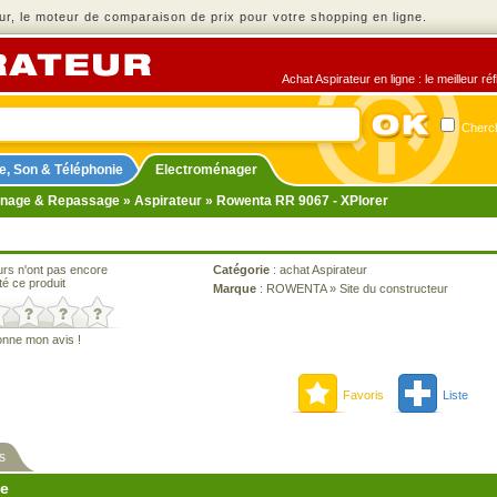
r, le moteur de comparaison de prix pour votre shopping en ligne.
Achat Aspirateur en ligne : le meilleur r
Cherch
e, Son & Téléphonie
Electroménager
nage & Repassage
»
Aspirateur
» Rowenta RR 9067 - XPlorer
urs n'ont pas encore
Catégorie
:
achat Aspirateur
té ce produit
Marque
:
ROWENTA
»
Site du constructeur
onne mon avis !
Favoris
Liste
s
ne