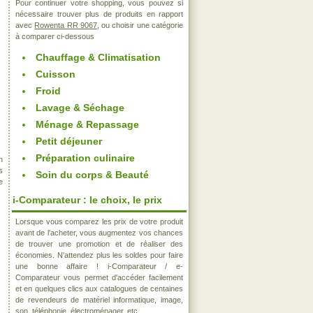
Pour continuer votre shopping, vous pouvez si
nécessaire trouver plus de produits en rapport
avec
Rowenta RR 9067
, ou choisir une catégorie
à comparer ci-dessous
Chauffage & Climatisation
Cuisson
Froid
Lavage & Séchage
Ménage & Repassage
Petit déjeuner
Préparation culinaire
n
s
Soin du corps & Beauté
e
i-Comparateur : le choix, le prix
Lorsque vous comparez les prix de votre produit
avant de l'acheter, vous augmentez vos chances
de trouver une promotion et de réaliser des
économies. N'attendez plus les soldes pour faire
une bonne affaire ! i-Comparateur / e-
Comparateur vous permet d'accéder facilement
et en quelques clics aux catalogues de centaines
de revendeurs de matériel informatique, image,
son, téléphonie, électroménager, etc..