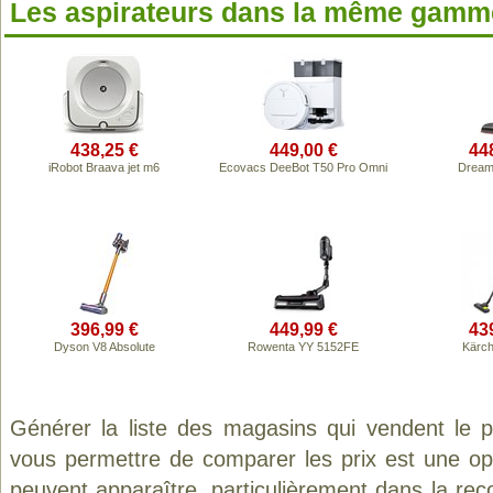
Les aspirateurs dans la même gamme
438,25 €
449,00 €
44
iRobot Braava jet m6
Ecovacs DeeBot T50 Pro Omni
Dream
396,99 €
449,99 €
43
Dyson V8 Absolute
Rowenta YY 5152FE
Kärch
Générer la liste des magasins qui vendent le 
vous permettre de comparer les prix est une op
peuvent apparaître, particulièrement dans la re