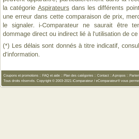
la catégorie
Aspirateurs
dans les différents poin
une erreur dans cette comparaison de prix, mer
le signaler. i-Comparateur ne saurait être t
dommage direct ou indirect lié à l'utilisation de ce
(*) Les délais sont donnés à titre indicatif, cons
d'information.
Coupons et promotions
::
FAQ et aide
::
Plan des catégories
::
Contact
::
A propos
::
Parten
Tous droits réservés. Copyright © 2003-2021 iComparateur / eComparateur® vous perme