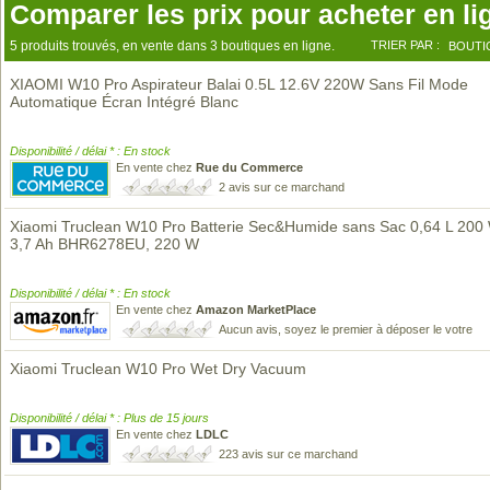
Comparer les prix pour acheter en li
5 produits trouvés, en vente dans 3 boutiques en ligne.
TRIER PAR :
BOUTI
XIAOMI W10 Pro Aspirateur Balai 0.5L 12.6V 220W Sans Fil Mode
Automatique Écran Intégré Blanc
Disponibilité / délai * : En stock
En vente chez
Rue du Commerce
2 avis sur ce marchand
Xiaomi Truclean W10 Pro Batterie Sec&Humide sans Sac 0,64 L 200
3,7 Ah BHR6278EU, 220 W
Disponibilité / délai * : En stock
En vente chez
Amazon MarketPlace
Aucun avis, soyez le premier à déposer le votre
Xiaomi Truclean W10 Pro Wet Dry Vacuum
Disponibilité / délai * : Plus de 15 jours
En vente chez
LDLC
223 avis sur ce marchand