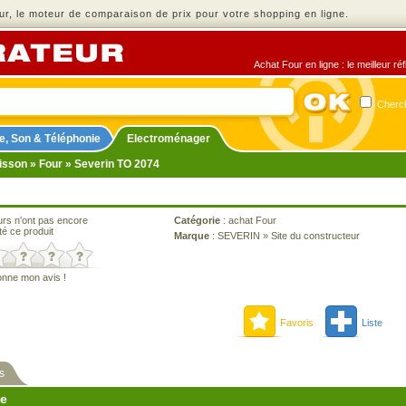
r, le moteur de comparaison de prix pour votre shopping en ligne.
Achat Four en ligne : le meilleur r
Cherch
e, Son & Téléphonie
Electroménager
isson
»
Four
» Severin TO 2074
urs n'ont pas encore
Catégorie
:
achat Four
té ce produit
Marque
:
SEVERIN
»
Site du constructeur
onne mon avis !
Favoris
Liste
s
ne