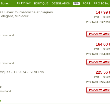
 ligne.
TRIER PAR :
BOUTIQUE
DÉSIGNATION
PRIX
PORT
PRIX TOTAL
30 L avec tournebroche et plaques
147,99 
 élégant, Mini-four
[...]
Port : + 0,00 
Prix Total : 147,99 
Voir cette offre
ce marchand
164,00 
Port : + 0,00 
Prix Total : 164,00 
Voir cette offre
ce marchand
ctriques - TO2074 - SEVERIN
225,56 
Port : + 0,00 
Prix Total : 225,56 
e
Voir cette offre
 marchand
x