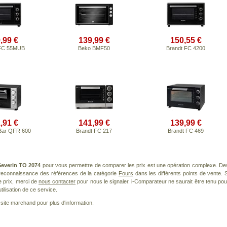
,99 €
139,99 €
150,55 €
 FC 55MUB
Beko BMF50
Brandt FC 4200
,91 €
141,99 €
139,99 €
 Bar QFR 600
Brandt FC 217
Brandt FC 469
Severin TO 2074
pour vous permettre de comparer les prix est une opération complexe. De
a reconnaissance des références de la catégorie
Fours
dans les différents points de vente. S
 prix, merci de
nous contacter
pour nous le signaler. i-Comparateur ne saurait être tenu pou
tilisation de ce service.
le site marchand pour plus d'information.