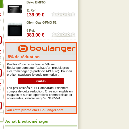
Beko BMF50
11 Ref.
€
139,99 €
€
Glem Gas GFMG 51
€
5 Ref.
383,00 €
€
5% de réduction
€
€
Profitez d'une réduction de 5% sur
Boulanger.com pour l'achat d'un produit gros
électroménager (à partir de 449 euro). Pour en
profiter, saisissez le code promotion :
GAM5
€
Les prix affichés sur i-Comparateur tiennent
€
compte de cette réduction. Offre non éligible en
magasin et sur les opérations commerciales et
€
nouveautés, valable jusqu'au 31/05/24.
Voir cette promo chez Boulanger.com
Achat Electroménager