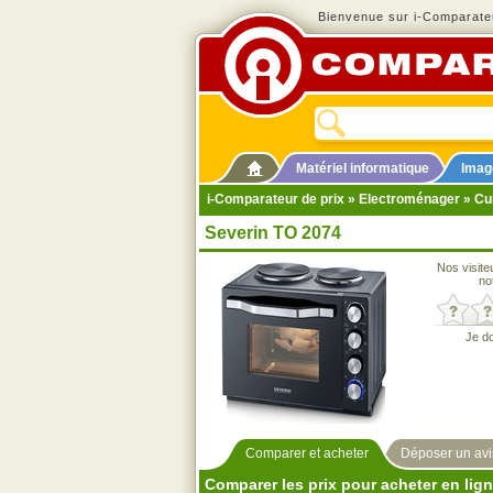
Bienvenue sur i-Comparateu
Matériel informatique
Imag
i-Comparateur de prix
»
Electroménager
»
Cu
Severin TO 2074
Nos visite
no
Je d
Comparer et acheter
Déposer un avi
Comparer les prix pour acheter en lig