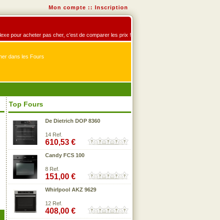
Mon compte
::
Inscription
éflexe pour acheter pas cher, c'est de comparer les prix !
er dans les Fours
Top Fours
De Dietrich DOP 8360
14 Ref.
610,53 €
Candy FCS 100
8 Ref.
151,00 €
Whirlpool AKZ 9629
12 Ref.
408,00 €