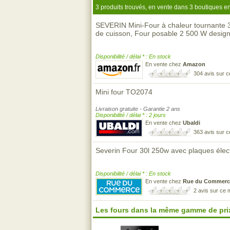
3 produits trouvés, en vente dans 3 boutiques en
SEVERIN Mini-Four à chaleur tournante 
de cuisson, Four posable 2 500 W design
Disponibilité / délai * : En stock
En vente chez
Amazon
304 avis sur 
Mini four TO2074
Livraison gratuite - Garantie 2 ans
Disponibilité / délai * : 2 jours
En vente chez
Ubaldi
363 avis sur 
Severin Four 30l 250w avec plaques éle
Disponibilité / délai * : En stock
En vente chez
Rue du Commerc
2 avis sur ce
Les fours dans la même gamme de pri