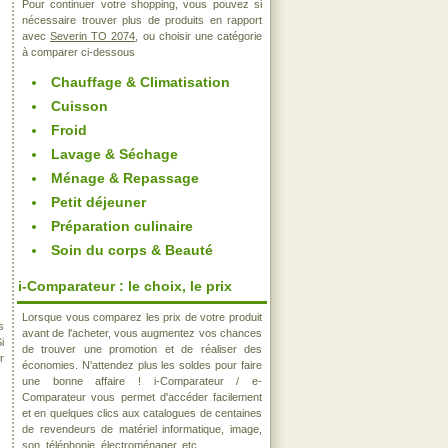
Pour continuer votre shopping, vous pouvez si
nécessaire trouver plus de produits en rapport
avec
Severin TO 2074
, ou choisir une catégorie
à comparer ci-dessous
Chauffage & Climatisation
Cuisson
Froid
Lavage & Séchage
Ménage & Repassage
Petit déjeuner
Préparation culinaire
Soin du corps & Beauté
i-Comparateur : le choix, le prix
Lorsque vous comparez les prix de votre produit
s
avant de l'acheter, vous augmentez vos chances
i
de trouver une promotion et de réaliser des
r
économies. N'attendez plus les soldes pour faire
une bonne affaire ! i-Comparateur / e-
Comparateur vous permet d'accéder facilement
et en quelques clics aux catalogues de centaines
de revendeurs de matériel informatique, image,
son, téléphonie, électroménager, etc..