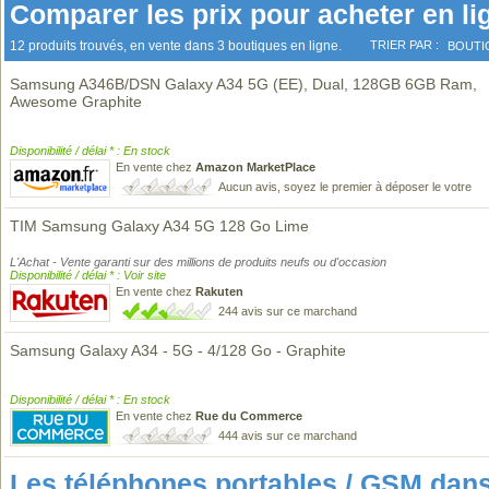
Comparer les prix pour acheter en li
12 produits trouvés, en vente dans 3 boutiques en ligne.
TRIER PAR :
BOUTI
Samsung A346B/DSN Galaxy A34 5G (EE), Dual, 128GB 6GB Ram,
Awesome Graphite
Disponibilité / délai * : En stock
En vente chez
Amazon MarketPlace
Aucun avis, soyez le premier à déposer le votre
TIM Samsung Galaxy A34 5G 128 Go Lime
L'Achat - Vente garanti sur des millions de produits neufs ou d'occasion
Disponibilité / délai * : Voir site
En vente chez
Rakuten
244 avis sur ce marchand
Samsung Galaxy A34 - 5G - 4/128 Go - Graphite
Disponibilité / délai * : En stock
En vente chez
Rue du Commerce
444 avis sur ce marchand
Les téléphones portables / GSM da