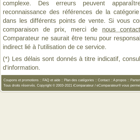
complexe. Des erreurs peuvent apparaître
reconnaissance des références de la catégori
dans les différents points de vente. Si vous c
comparaison de prix, merci de
nous contact
Comparateur ne saurait être tenu pour responsa
indirect lié à l'utilisation de ce service.
(*) Les délais sont donnés à titre indicatif, cons
d'information.
Coupons et promotions
::
FAQ et aide
::
Plan des catégories
::
Contact
::
A propos
::
Parten
Tous droits réservés. Copyright © 2003-2021 iComparateur / eComparateur® vous perme