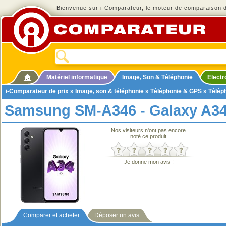
Bienvenue sur i-Comparateur, le moteur de comparaison de
Matériel informatique
Image, Son & Téléphonie
Elect
i-Comparateur de prix
»
Image, son & téléphonie
»
Téléphonie & GPS
»
Télép
Samsung SM-A346 - Galaxy A3
Nos visiteurs n'ont pas encore
noté ce produit
Je donne mon avis !
Comparer et acheter
Déposer un avis