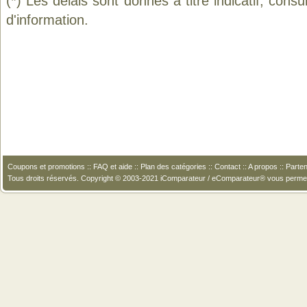
(*) Les délais sont donnés à titre indicatif, cons
d'information.
Coupons et promotions
::
FAQ et aide
::
Plan des catégories
::
Contact
::
A propos
::
Parten
Tous droits réservés. Copyright © 2003-2021 iComparateur / eComparateur® vous perme