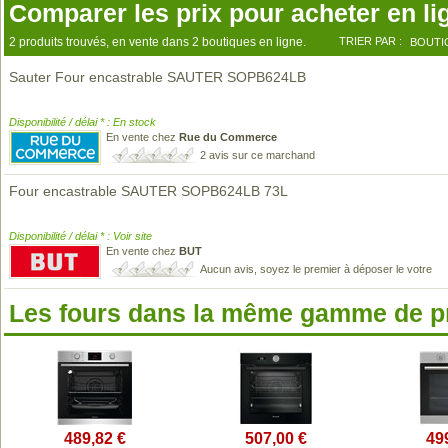
Comparer les prix pour acheter en li
2 produits trouvés, en vente dans 2 boutiques en ligne.
TRIER PAR :
BOUTI
Sauter Four encastrable SAUTER SOPB624LB
Disponibilité / délai * : En stock
En vente chez
Rue du Commerce
2 avis sur ce marchand
Four encastrable SAUTER SOPB624LB 73L
Disponibilité / délai * : Voir site
En vente chez
BUT
Aucun avis, soyez le premier à déposer le votre
Les fours dans la même gamme de p
489,82 €
507,00 €
49