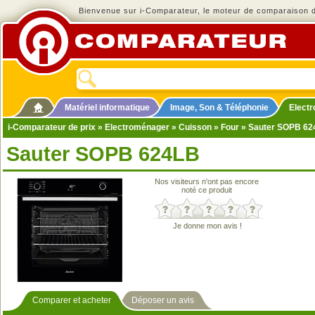
Bienvenue sur i-Comparateur, le moteur de comparaison de
Matériel informatique
Image, Son & Téléphonie
Elect
i-Comparateur de prix
»
Electroménager
»
Cuisson
»
Four
» Sauter SOPB 62
Sauter SOPB 624LB
Nos visiteurs n'ont pas encore
noté ce produit
Je donne mon avis !
Comparer et acheter
Déposer un avis