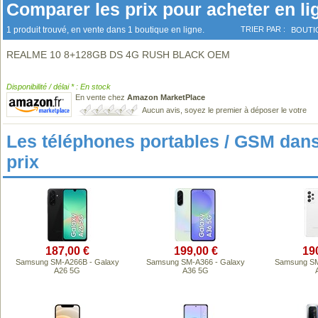
Comparer les prix pour acheter en li
1 produit trouvé, en vente dans 1 boutique en ligne.
TRIER PAR :
BOUTI
REALME 10 8+128GB DS 4G RUSH BLACK OEM
Disponibilité / délai * : En stock
En vente chez
Amazon MarketPlace
Aucun avis, soyez le premier à déposer le votre
Les téléphones portables / GSM da
prix
187,00 €
199,00 €
19
Samsung SM-A266B - Galaxy
Samsung SM-A366 - Galaxy
Samsung SM
A26 5G
A36 5G