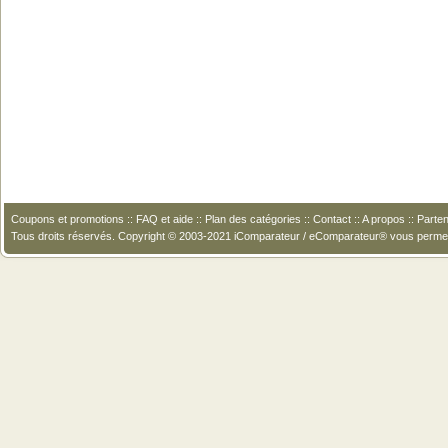
Coupons et promotions
::
FAQ et aide
::
Plan des catégories
::
Contact
::
A propos
::
Parten
Tous droits réservés. Copyright © 2003-2021 iComparateur / eComparateur® vous perme