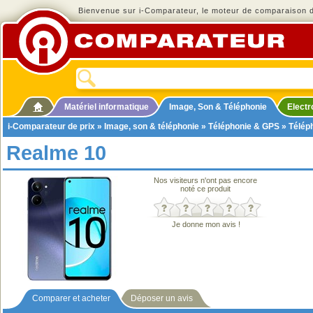
Bienvenue sur i-Comparateur, le moteur de comparaison de
Matériel informatique
Image, Son & Téléphonie
Elect
i-Comparateur de prix
»
Image, son & téléphonie
»
Téléphonie & GPS
»
Télép
Realme 10
Nos visiteurs n'ont pas encore
noté ce produit
Je donne mon avis !
Comparer et acheter
Déposer un avis