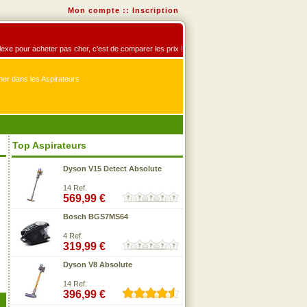
Mon compte
::
Inscription
éflexe pour acheter pas cher, c'est de comparer les prix !
er dans les Aspirateurs
Top Aspirateurs
Dyson V15 Detect Absolute
14 Ref.
569,99 €
Bosch BGS7MS64
4 Ref.
319,99 €
Dyson V8 Absolute
14 Ref.
396,99 €