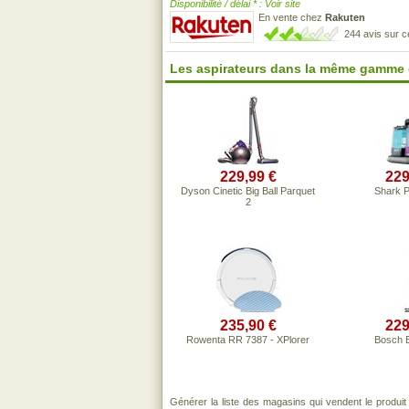
Disponibilité / délai * : Voir site
En vente chez
Rakuten
244 avis sur 
Les aspirateurs dans la même gamme 
229,99 €
229
Dyson Cinetic Big Ball Parquet
Shark 
2
235,90 €
229
Rowenta RR 7387 - XPlorer
Bosch 
Générer la liste des magasins qui vendent le produi