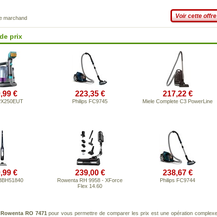
Voir cette offre
ce marchand
de prix
,99 €
223,35 €
217,22 €
PX250EUT
Philips FC9745
Miele Complete C3 PowerLine
,99 €
239,00 €
238,67 €
BBH51840
Rowenta RH 9958 - XForce
Philips FC9744
Flex 14.60
t
Rowenta RO 7471
pour vous permettre de comparer les prix est une opération complexe