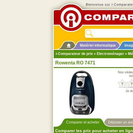
Bienvenue sur i-Comparateu
Matériel informatique
Imag
i-Comparateur de prix
»
Electroménager
»
Mé
Rowenta RO 7471
Nos visite
no
Je d
Comparer et acheter
Déposer un avi
Comparer les prix pour acheter en lig