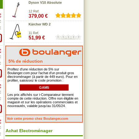
Dyson V10 Absolute
12 Ref.
€
379,00 €
€
Kärcher WD 2
€
11 Ref.
51,99 €
€
€
5% de réduction
€
Profitez d'une réduction de 5% sur
Boulanger.com pour l'achat d'un produit gros
électroménager (à partir de 449 euro). Pour en
profiter, saisissez le code promotion :
€
GAM5
€
Les prix affichés sur i-Comparateur tiennent
compte de cette réduction. Offre non éligible en
€
magasin et sur les opérations commerciales et
nouveautés, valable jusqu'au 31/05/24.
Voir cette promo chez Boulanger.com
€
€
Achat Electroménager
€