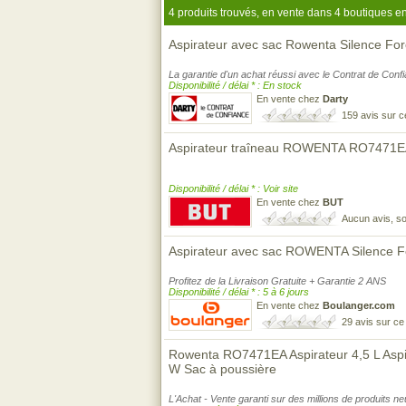
4 produits trouvés, en vente dans 4 boutiques en
Aspirateur avec sac Rowenta Silence Fo
La garantie d'un achat réussi avec le Contrat de Conf
Disponibilité / délai * : En stock
En vente chez
Darty
159 avis sur 
Aspirateur traîneau ROWENTA RO7471
Disponibilité / délai * : Voir site
En vente chez
BUT
Aucun avis, so
Aspirateur avec sac ROWENTA Silence F
Profitez de la Livraison Gratuite + Garantie 2 ANS
Disponibilité / délai * : 5 à 6 jours
En vente chez
Boulanger.com
29 avis sur c
Rowenta RO7471EA Aspirateur 4,5 L Aspir
W Sac à poussière
L'Achat - Vente garanti sur des millions de produits n