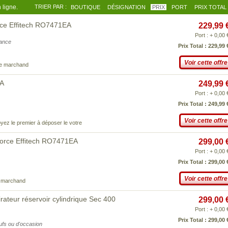
 ligne.
TRIER PAR :
BOUTIQUE
DÉSIGNATION
PRIX
PORT
PRIX TOTAL
rce Effitech RO7471EA
229,99 
Port : + 0,00 
iance
Prix Total : 229,99 
Voir cette offre
ce marchand
EA
249,99 
Port : + 0,00 
Prix Total : 249,99 
Voir cette offre
yez le premier à déposer le votre
orce Effitech RO7471EA
299,00 
Port : + 0,00 
Prix Total : 299,00 
Voir cette offre
e marchand
ateur réservoir cylindrique Sec 400
299,00 
Port : + 0,00 
Prix Total : 299,00 
eufs ou d'occasion