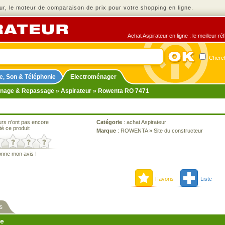
r, le moteur de comparaison de prix pour votre shopping en ligne.
Achat Aspirateur en ligne : le meilleur r
Cherch
e, Son & Téléphonie
Electroménager
nage & Repassage
»
Aspirateur
» Rowenta RO 7471
urs n'ont pas encore
Catégorie
:
achat Aspirateur
té ce produit
Marque
:
ROWENTA
»
Site du constructeur
onne mon avis !
Favoris
Liste
s
ne