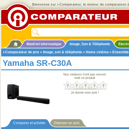
Bienvenue sur i-Comparateur, le moteur de comparaison de
Matériel informatique
Image, Son & Téléphonie
Elect
i-Comparateur de prix
»
Image, son & téléphonie
»
Home cinéma
»
Ensemble
Yamaha SR-C30A
Nos visiteurs n'ont pas encore
noté ce produit
Je donne mon avis !
Comparer et acheter
Déposer un avis