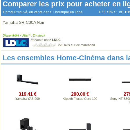
Comparer les prix pour acheter en li
1 produit trouvé, en vente dans 1 boutique en ligne.
TRIER PAR :
BOUTI
Yamaha SR-C30A Noir
Disponibilité / délai * : En stock
En vente chez
LDLC
223 avis sur ce marchand
Les ensembles Home-Cinéma dans l
319,41 €
290,00 €
27
Yamaha YAS-209
Klipsch Flexus Core 100
Sony HT-B600