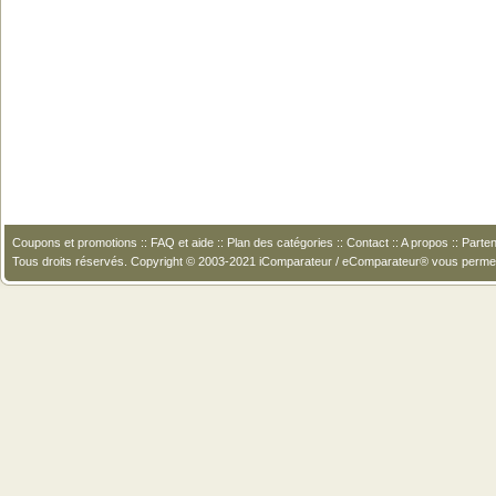
Coupons et promotions
::
FAQ et aide
::
Plan des catégories
::
Contact
::
A propos
::
Parten
Tous droits réservés. Copyright © 2003-2021 iComparateur / eComparateur® vous perme