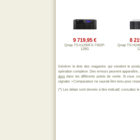
9 719,95 €
8 21
Qnap TS-h1290FX-7302P-
Qnap TS-H24
128G
1
Générer la liste des magasins qui vendent le prod
opération complexe. Des erreurs peuvent apparaître, 
durs
dans les différents points de vente. Si vous c
signaler. i-Comparateur ne saurait être tenu pour respo
(*) Les délais sont donnés à titre indicatif, consultez 