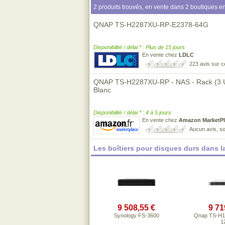
2 produits trouvés, en vente dans 2 boutiques en
QNAP TS-H2287XU-RP-E2378-64G
Disponibilité / délai * : Plus de 15 jours
En vente chez
LDLC
223 avis sur 
QNAP TS-H2287XU-RP - NAS - Rack (3 U) -
Blanc
Disponibilité / délai * : 4 à 5 jours
En vente chez
Amazon MarketPl
Aucun avis, so
Les boîtiers pour disques durs dans 
9 508,55 €
9 71
Synology FS-3600
Qnap TS-H1
1