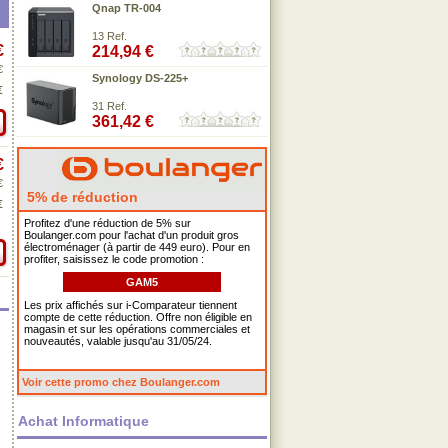
Qnap TR-004
13 Ref.
€
214,94 €
€
Synology DS-225+
€
31 Ref.
361,42 €
€
€
5% de réduction
€
Profitez d'une réduction de 5% sur
Boulanger.com pour l'achat d'un produit gros
électroménager (à partir de 449 euro). Pour en
profiter, saisissez le code promotion :
GAM5
Les prix affichés sur i-Comparateur tiennent
compte de cette réduction. Offre non éligible en
magasin et sur les opérations commerciales et
nouveautés, valable jusqu'au 31/05/24.
Voir cette promo chez Boulanger.com
Achat Informatique