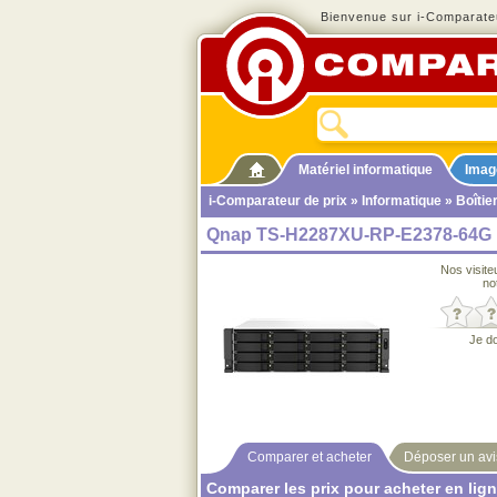
Bienvenue sur i-Comparateu
Matériel informatique
Imag
i-Comparateur de prix
»
Informatique
»
Boîtie
Qnap TS-H2287XU-RP-E2378-64G
Nos visite
no
Je d
Comparer et acheter
Déposer un avi
Comparer les prix pour acheter en lig