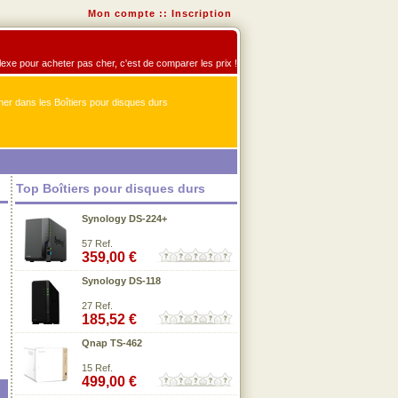
Mon compte
::
Inscription
éflexe pour acheter pas cher, c'est de comparer les prix !
er dans les Boîtiers pour disques durs
Top Boîtiers pour disques durs
Synology DS-224+
57 Ref.
359,00 €
Synology DS-118
27 Ref.
185,52 €
Qnap TS-462
15 Ref.
499,00 €