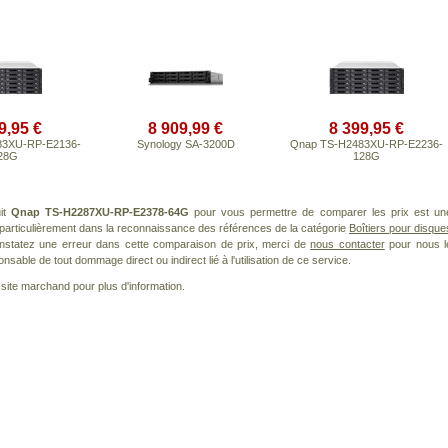
9,95 €
8 909,99 €
8 399,95 €
83XU-RP-E2136-
Synology SA-3200D
Qnap TS-H2483XU-RP-E2236-
28G
128G
uit
Qnap TS-H2287XU-RP-E2378-64G
pour vous permettre de comparer les prix est un
particulièrement dans la reconnaissance des références de la catégorie
Boîtiers pour disque
onstatez une erreur dans cette comparaison de prix, merci de
nous contacter
pour nous l
nsable de tout dommage direct ou indirect lié à l'utilisation de ce service.
le site marchand pour plus d'information.