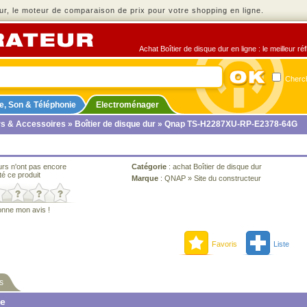
r, le moteur de comparaison de prix pour votre shopping en ligne.
Achat Boîtier de disque dur en ligne : le meilleur r
Cherch
e, Son & Téléphonie
Electroménager
rs & Accessoires
»
Boîtier de disque dur
» Qnap TS-H2287XU-RP-E2378-64G
urs n'ont pas encore
Catégorie
:
achat Boîtier de disque dur
té ce produit
Marque
:
QNAP
»
Site du constructeur
onne mon avis !
Favoris
Liste
s
ne