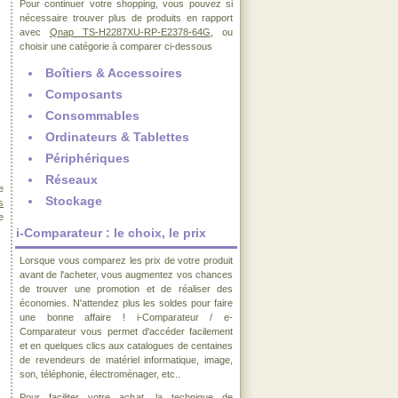
Pour continuer votre shopping, vous pouvez si
nécessaire trouver plus de produits en rapport
avec
Qnap TS-H2287XU-RP-E2378-64G
, ou
choisir une catégorie à comparer ci-dessous
Boîtiers & Accessoires
Composants
Consommables
Ordinateurs & Tablettes
Périphériques
Réseaux
e
Stockage
s
e
i-Comparateur : le choix, le prix
Lorsque vous comparez les prix de votre produit
avant de l'acheter, vous augmentez vos chances
de trouver une promotion et de réaliser des
économies. N'attendez plus les soldes pour faire
une bonne affaire ! i-Comparateur / e-
Comparateur vous permet d'accéder facilement
et en quelques clics aux catalogues de centaines
de revendeurs de matériel informatique, image,
son, téléphonie, électroménager, etc..
Pour faciliter votre achat, la technique de