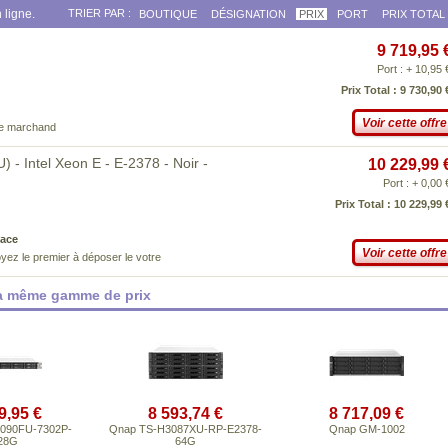
 ligne.
TRIER PAR :
BOUTIQUE
DÉSIGNATION
PRIX
PORT
PRIX TOTAL
9 719,95 
Port : + 10,95 
Prix Total : 9 730,90 
Voir cette offre
ce marchand
 Intel Xeon E - E-2378 - Noir -
10 229,99 
Port : + 0,00 
Prix Total : 10 229,99 
ace
Voir cette offre
yez le premier à déposer le votre
la même gamme de prix
9,95 €
8 593,74 €
8 717,09 €
090FU-7302P-
Qnap TS-H3087XU-RP-E2378-
Qnap GM-1002
28G
64G